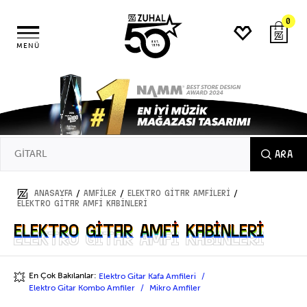
0
MENÜ
ARA
/
/
/
ANASAYFA
AMFİLER
Elektro Gitar Amfileri
Elektro Gitar Amfi Kabinleri
Elektro Gitar Amfi Kabinleri
Elektro Gitar Amfi Kabinleri
En Çok Bakılanlar:
Elektro Gitar Kafa Amfileri
💥
Elektro Gitar Kombo Amfiler
Mikro Amfiler