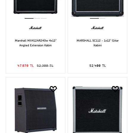
Marshall MX412AR240w 4x12"
MARSHALL SC112 - 1x12" Gitar
Angled Extension Kabin
Kabini
47.070 TL
52.300 TL
52.400 TL