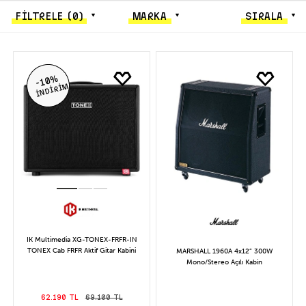
FİLTRELE
(0)
MARKA
SIRALA
-10%
İNDİRİM
IK Multimedia XG-TONEX-FRFR-IN
TONEX Cab FRFR Aktif Gitar Kabini
MARSHALL 1960A 4x12” 300W
Mono/Stereo Açılı Kabin
62.190 TL
69.100 TL