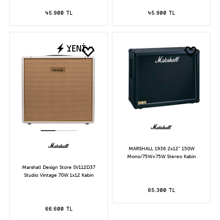
45.900 TL
45.900 TL
YENİ
MARSHALL 1936 2x12” 150W
Mono/75W+75W Stereo Kabin
Marshall Design Store SV112D37
Studio Vintage 70W 1x12 Kabin
65.300 TL
66.600 TL