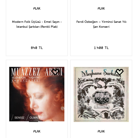
Modern Folk Üçlüsü - Emel Sayın -
Ferdi Özbeğen – Yirminci Sanat Yılı
İstanbul Şarkıları (Renkli Plak)
Şan Konseri
840 TL
1.400 TL