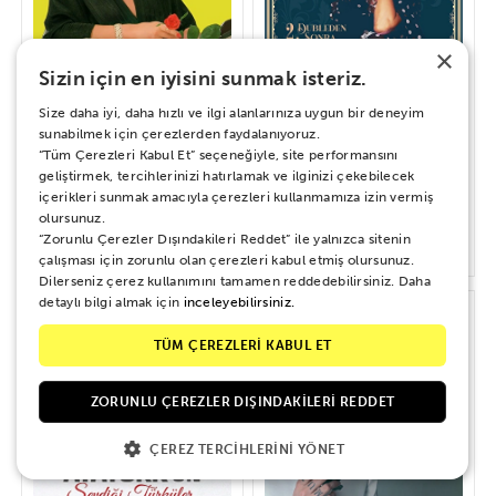
×
Sizin için en iyisini sunmak isteriz.
Size daha iyi, daha hızlı ve ilgi alanlarınıza uygun bir deneyim
sunabilmek için çerezlerden faydalanıyoruz.
“Tüm Çerezleri Kabul Et” seçeneğiyle, site performansını
Bülent Ersoy – Bizim Hikayemiz
Müzeyyen Senar - 2. Dubleden
Sonra
geliştirmek, tercihlerinizi hatırlamak ve ilginizi çekebilecek
içerikleri sunmak amacıyla çerezleri kullanmamıza izin vermiş
olursunuz.
“Zorunlu Çerezler Dışındakileri Reddet” ile yalnızca sitenin
700 TL
720 TL
çalışması için zorunlu olan çerezleri kabul etmiş olursunuz.
Dilerseniz çerez kullanımını tamamen reddedebilirsiniz. Daha
detaylı bilgi almak için
inceleyebilirsiniz.
TÜM ÇEREZLERİ KABUL ET
ZORUNLU ÇEREZLER DIŞINDAKILERI REDDET
ÇEREZ TERCIHLERINI YÖNET