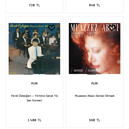
720 TL
840 TL
Ferdi Özbeğen – Yirminci Sanat Yılı
Muazzez Abacı-Sensiz Olmadı
Şan Konseri
1.400 TL
560 TL