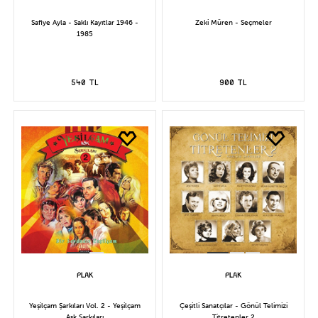
Safiye Ayla - Saklı Kayıtlar 1946 -
Zeki Müren - Seçmeler
1985
540 TL
900 TL
Yeşilçam Şarkıları Vol. 2 - Yeşilçam
Çeşitli Sanatçılar - Gönül Telimizi
Aşk Şarkıları
Titretenler 2