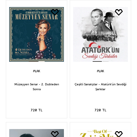
Müzeyyen Senar - 2. Dubleden
Çeşitli Sanatçılar - Atatürk'ün Sevdiği
Sonra
Şarkılar
720 TL
720 TL