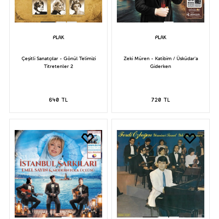
Çeşitli Sanatçılar - Gönül Telimizi
Zeki Müren - Katibim / Üsküdar'a
Titretenler 2
Giderken
640 TL
720 TL