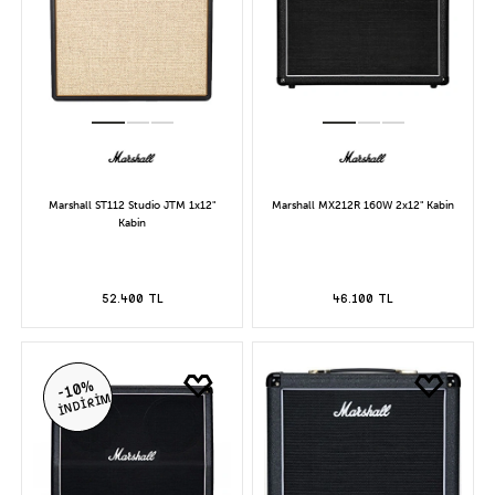
Marshall ST112 Studio JTM 1x12"
Marshall MX212R 160W 2x12" Kabin
Kabin
52.400 TL
46.100 TL
-10%
İNDİRİM