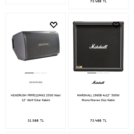
73.400 TL
HEADRUSH FRFR112MK2 2500 Watt
MARSHALL 1960B 4x12” 300W
12'' Aktif Gitar Kabini
Mono/Stereo Düz Kabin
31.500 TL
73.400 TL