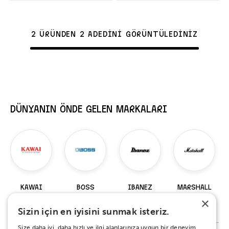
2 ÜRÜNDEN 2 ADEDİNİ GÖRÜNTÜLEDİNİZ
DÜNYANIN ÖNDE GELEN MARKALARI
KAWAI
BOSS
IBANEZ
MARSHALL
×
98 Ürün
229 Ürün
919 Ürün
147 Ürün
Sizin için en iyisini sunmak isteriz.
Size daha iyi, daha hızlı ve ilgi alanlarınıza uygun bir deneyim