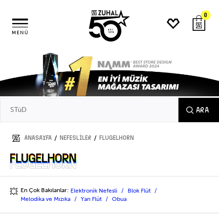
0
MENÜ
ARA
/
/
ANASAYFA
NEFESLİLER
Flugelhorn
Flugelhorn
Flugelhorn
En Çok Bakılanlar:
Elektronik Nefesli
Blok Flüt
💥
Melodika ve Mızıka
Yan Flüt
Obua