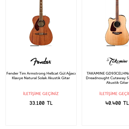
Fender Tim Armstrong Hellcat Gül Ağacı
TAKAMINE GD93CELHNAT
Klavye Natural Solak Akustik Gitar
Dreadnought Cutaway So
Akustik Gitar
İLETİŞİME GEÇİNİZ
İLETİŞİME GEÇİ
33.100 TL
40.400 T