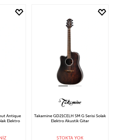
CE
STOĞA GELİNCE
S
HABER VER
nut Antique
Takamine GD21CELH SM G Serisi Solak
lak Elektro
Elektro Akustik Gitar
NİZ
STOKTA YOK