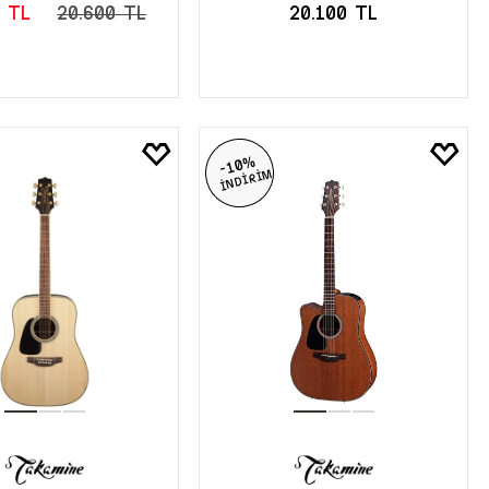
0 TL
20.600 TL
20.100 TL
EPETE EKLE
SEPETE EKLE
-10%
İNDİRİM