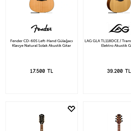
Fender CD-60S Left-Hand Gülağacı
LAG GLA TL118DCE / Tram
Klavye Natural Solak Akustik Gitar
Elektro Akustik G
17.500 TL
39.200 T
SEPETE EKLE
SEPETE EK