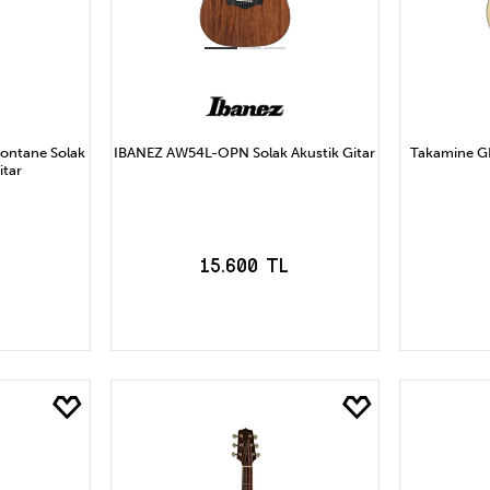
ontane Solak
IBANEZ AW54L-OPN Solak Akustik Gitar
Takamine G
itar
L
15.600 TL
LE
SEPETE EKLE
S