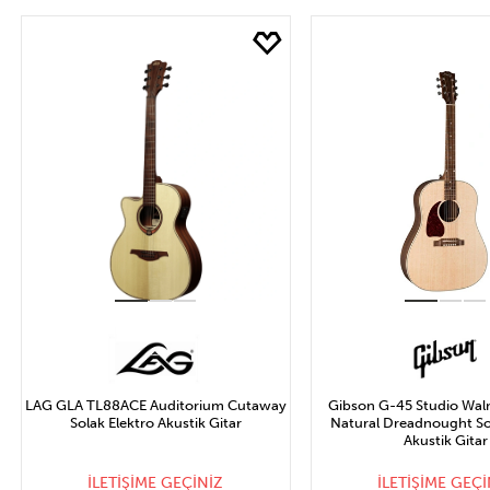
STOĞA GELİNCE
STOĞA GELİN
HABER VER
HABER VER
LAG GLA TL88ACE Auditorium Cutaway
Gibson G-45 Studio Wal
Solak Elektro Akustik Gitar
Natural Dreadnought So
Akustik Gitar
İLETİŞİME GEÇİNİZ
İLETİŞİME GEÇİ