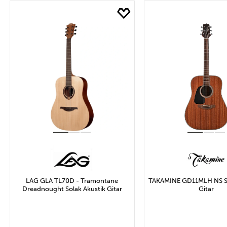
Marka
Fİ
TAKAMINE
F
Uygula
LAG GLA TL70D - Tramontane
TAKAMINE GD11MLH NS So
Dreadnought Solak Akustik Gitar
Gitar