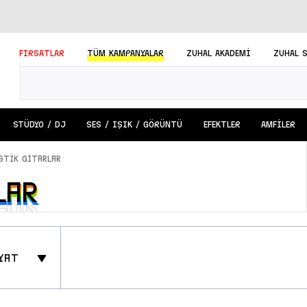
FIRSATLAR
TÜM
KAMPANYALAR
ZUHAL AKADEMİ
ZUHAL 
STÜDYO / DJ
SES / IŞIK / GÖRÜNTÜ
EFEKTLER
AMFİLER
stik Gitarlar
lar
lar
yat