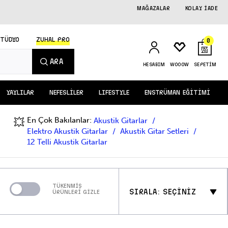
MAĞAZALAR
KOLAY İADE
STÜDYO
ZUHAL PRO
0
ARA
HESABIM
WOOOW
SEPETİM
YAYLILAR
NEFESLİLER
LIFESTYLE
ENSTRÜMAN EĞİTİMİ
En Çok Bakılanlar:
💥
Akustik Gitarlar
Elektro Akustik Gitarlar
Akustik Gitar Setleri
12 Telli Akustik Gitarlar
TÜKENMİŞ
SIRALA: SEÇİNİZ
ÜRÜNLERİ GİZLE