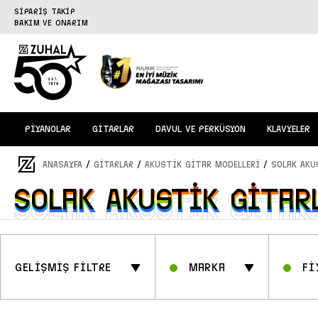
SİPARİŞ TAKİP
BAKIM VE ONARIM
PİYANOLAR
GİTARLAR
DAVUL VE PERKÜSYON
KLAVYELER
/
/
/
ANASAYFA
GİTARLAR
Akustik Gitar Modelleri
Solak Aku
Solak Akustik Gitar
Solak Akustik Gitar
GELİŞMİŞ FİLTRE
Marka
Fİ