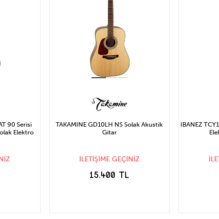
 90 Serisi
TAKAMINE GD10LH NS Solak Akustik
IBANEZ TCY10
lak Elektro
Gitar
Ele
NİZ
İLETİŞİME GEÇİNİZ
İL
L
15.400 TL