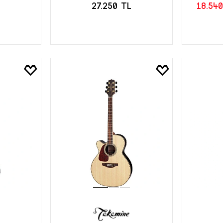
27.250 TL
18.54
LE
SEPETE EKLE
S