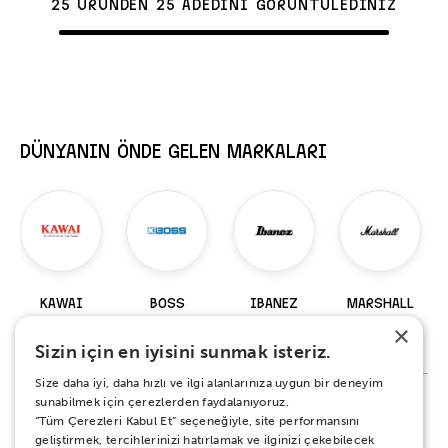
25 ÜRÜNDEN 25 ADEDİNİ GÖRÜNTÜLEDİNİZ
DÜNYANIN ÖNDE GELEN MARKALARI
KAWAI
BOSS
IBANEZ
MARSHALL
×
98 Ürün
229 Ürün
919 Ürün
147 Ürün
Sizin için en iyisini sunmak isteriz.
Size daha iyi, daha hızlı ve ilgi alanlarınıza uygun bir deneyim
sunabilmek için çerezlerden faydalanıyoruz.
“Tüm Çerezleri Kabul Et” seçeneğiyle, site performansını
%100 MEMNUNİYET SÖZÜ
geliştirmek, tercihlerinizi hatırlamak ve ilginizi çekebilecek