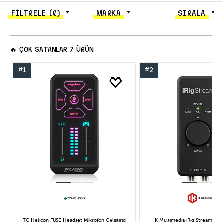
FİLTRELE
(0)
MARKA
SIRALA
🔥
ÇOK SATANLAR
7 ÜRÜN
#1
#2
TC Helicon FUSE Headset Mikrofon Geliştirici
IK Multimedia iRig Stream iPh