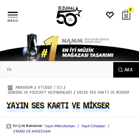
0
MENÜ
ARA
/
/
ANASAYFA
STÜDYO / DJ
/
GAMING VE PODCAST EKİPMANLARI
YAYIN SES KARTI VE MİKSER
YAYIN SES KARTI VE MİKSER
YAYIN SES KARTI VE MİKSER
En Çok Bakılanlar:
Yayın Mikrofonları
Kayıt Cihazları
💥
STAND VE AKSESUAR