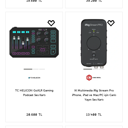
19.600 TL
39.200 TL
TC HELICON GoXLR Gaming
IK Multimedia iRig Stream Pro
Podcast Ses Kartı
iPhone, iPad ve Mac/PC için Canlı
Yayın Ses Kartı
20.600 TL
13.400 TL