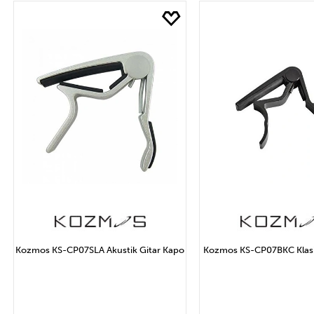
Marka
Fİ
IBANEZ
FEN
Uygula
Kozmos KS-CP07SLA Akustik Gitar Kapo
Kozmos KS-CP07BKC Klasi