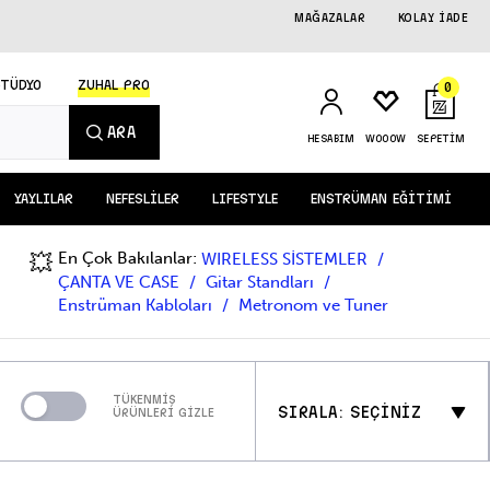
MAĞAZALAR
KOLAY İADE
STÜDYO
ZUHAL PRO
0
ARA
HESABIM
WOOOW
SEPETİM
YAYLILAR
NEFESLİLER
LIFESTYLE
ENSTRÜMAN EĞİTİMİ
En Çok Bakılanlar:
💥
WIRELESS SİSTEMLER
ÇANTA VE CASE
Gitar Standları
Enstrüman Kabloları
Metronom ve Tuner
TÜKENMİŞ
SIRALA: SEÇİNİZ
ÜRÜNLERİ GİZLE