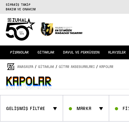
SİPARİŞ TAKİP
BAKIM VE ONARIM
PİYANOLAR
GİTARLAR
DAVUL VE PERKÜSYON
KLAVYELER
/
/
/
ANASAYFA
GİTARLAR
Gitar Aksesuarları
Kapolar
Kapolar
Kapolar
GELİŞMİŞ FİLTRE
Marka
Fİ