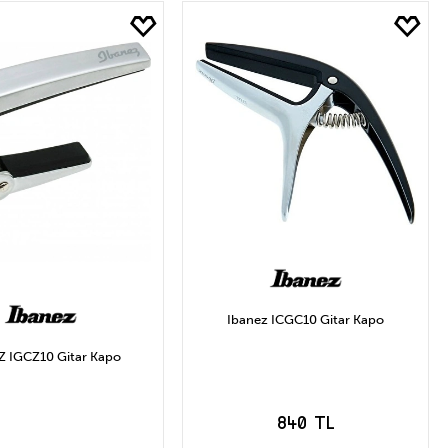
4₺ Arası
23₺ ve Üzeri
Ibanez ICGC10 Gitar Kapo
Z IGCZ10 Gitar Kapo
840 TL