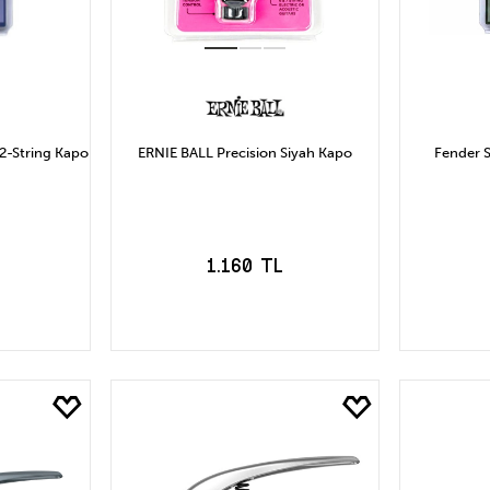
12-String Kapo
ERNIE BALL Precision Siyah Kapo
Fender S
1.160 TL
LE
SEPETE EKLE
S