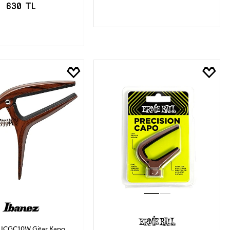
630 TL
SEPETE EKLE
EPETE EKLE
 ICGC10W Gitar Kapo