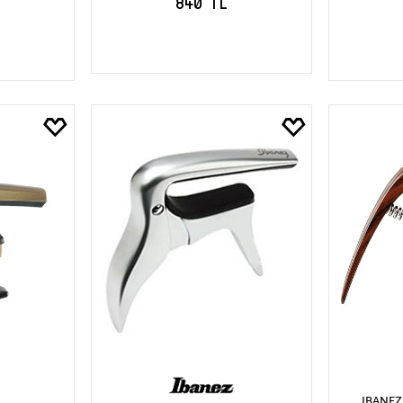
840 TL
SEPETE EKLE
S
LE
IBANEZ