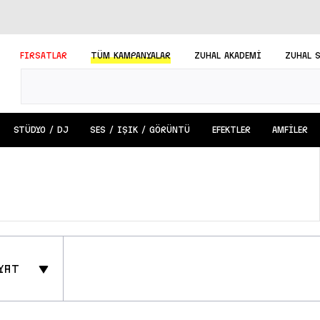
FIRSATLAR
TÜM
KAMPANYALAR
ZUHAL AKADEMİ
ZUHAL 
STÜDYO / DJ
SES / IŞIK / GÖRÜNTÜ
EFEKTLER
AMFİLER
yat