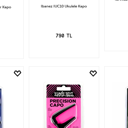
Ibanez IUC10 Ukulele Kapo
r Kapo
790 TL
S
SEPETE EKLE
LE