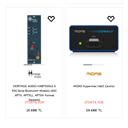
HERITAGE AUDIO HABT500v2.0
MIDAS Hypermac Usb3 Çevirici
500 Serisi Bluetooth Modülü (AAC
,APTX, APTXLL, APTXH Format
Destekli)
STOKTA YOK
STOKTA YOK
16.600 TL
59.600 TL