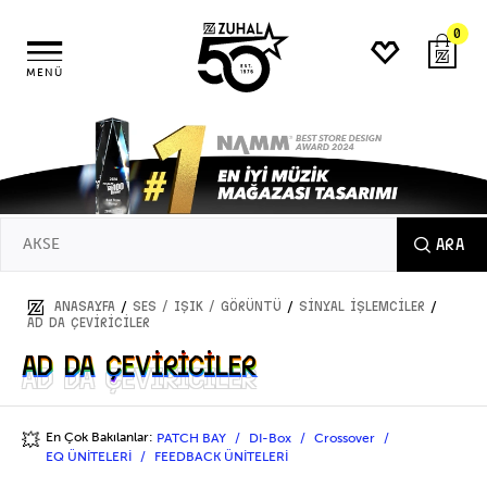
0
MENÜ
ARA
/
/
/
ANASAYFA
SES / IŞIK / GÖRÜNTÜ
SİNYAL İŞLEMCİLER
AD DA ÇEVİRİCİLER
AD DA ÇEVİRİCİLER
AD DA ÇEVİRİCİLER
En Çok Bakılanlar:
PATCH BAY
DI-Box
Crossover
💥
EQ ÜNİTELERİ
FEEDBACK ÜNİTELERİ