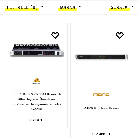
FİLTRELE
(0)
MARKA
SIRALA
BEHRINGER SRC2000 Ultramatch
Ultra Doğrusal Örnekleme
Hızı/Format Dönüştürücü ve Jitter
MIDAS Çift Hmac Çevirici
Giderici
5.290 TL
182.000 TL