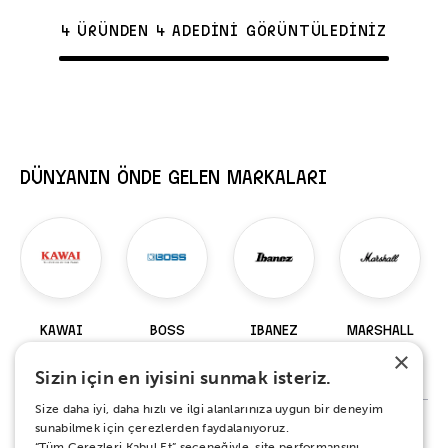
4 ÜRÜNDEN 4 ADEDİNİ GÖRÜNTÜLEDİNİZ
DÜNYANIN ÖNDE GELEN MARKALARI
KAWAI
BOSS
IBANEZ
MARSHALL
×
98 Ürün
229 Ürün
919 Ürün
147 Ürün
Sizin için en iyisini sunmak isteriz.
Size daha iyi, daha hızlı ve ilgi alanlarınıza uygun bir deneyim
sunabilmek için çerezlerden faydalanıyoruz.
“Tüm Çerezleri Kabul Et” seçeneğiyle, site performansını