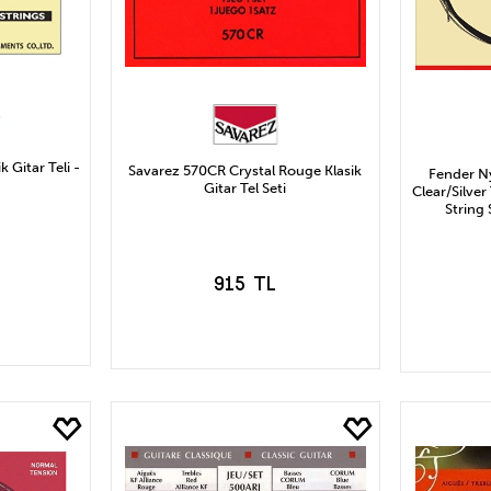
 Gitar Teli -
Savarez 570CR Crystal Rouge Klasik
Fender Ny
Gitar Tel Seti
Clear/Silve
String 
915 TL
LE
SEPETE EKLE
S