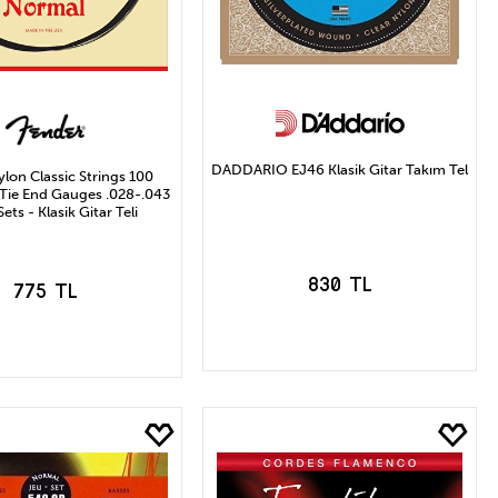
DADDARIO EJ46 Klasik Gitar Takım Tel
lon Classic Strings 100
r Tie End Gauges .028-.043
Sets - Klasik Gitar Teli
830 TL
775 TL
SEPETE EKLE
EPETE EKLE