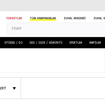
FIRSATLAR
TÜM
KAMPANYALAR
ZUHAL AKADEMİ
ZUHAL 
STÜDYO / DJ
SES / IŞIK / GÖRÜNTÜ
EFEKTLER
AMFİLER
yat