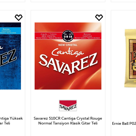
LE
SEPETE EKLE
S
ntiga Yüksek
Savarez 510CR Cantiga Crystal Rouge
r Teli
Normal Tansiyon Klasik Gitar Teli
Ernie Ball P