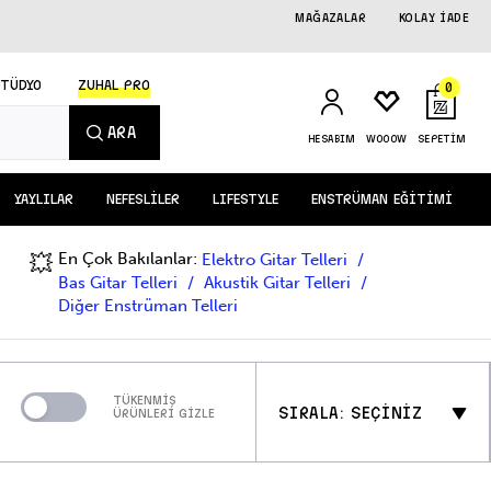
MAĞAZALAR
KOLAY İADE
STÜDYO
ZUHAL PRO
0
ARA
HESABIM
WOOOW
SEPETİM
YAYLILAR
NEFESLİLER
LIFESTYLE
ENSTRÜMAN EĞİTİMİ
En Çok Bakılanlar:
💥
Elektro Gitar Telleri
Bas Gitar Telleri
Akustik Gitar Telleri
Diğer Enstrüman Telleri
TÜKENMİŞ
SIRALA: SEÇİNİZ
ÜRÜNLERİ GİZLE