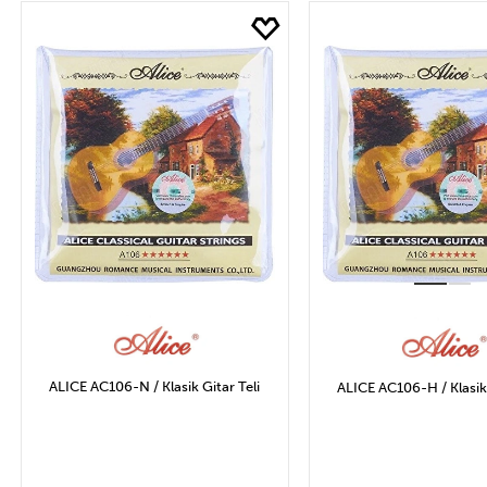
Marka
Fİ
MARTIN & CO.
DADDARIO
Uygula
ALICE AC106-N / Klasik Gitar Teli
ALICE AC106-H / Klasik 