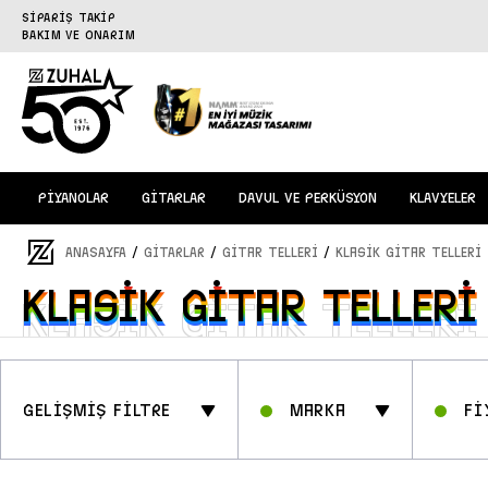
SİPARİŞ TAKİP
BAKIM VE ONARIM
PİYANOLAR
GİTARLAR
DAVUL VE PERKÜSYON
KLAVYELER
/
/
/
ANASAYFA
GİTARLAR
Gitar Telleri
Klasik Gitar Telleri
Klasik Gitar Telleri
Klasik Gitar Telleri
GELİŞMİŞ FİLTRE
Marka
Fİ