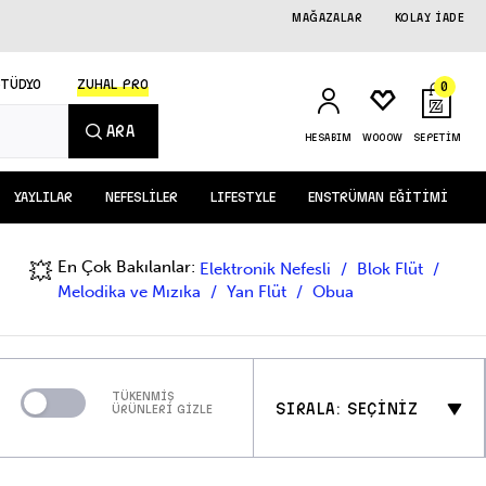
MAĞAZALAR
KOLAY İADE
STÜDYO
ZUHAL PRO
0
ARA
HESABIM
WOOOW
SEPETİM
YAYLILAR
NEFESLİLER
LIFESTYLE
ENSTRÜMAN EĞİTİMİ
En Çok Bakılanlar:
💥
Elektronik Nefesli
Blok Flüt
Melodika ve Mızıka
Yan Flüt
Obua
TÜKENMİŞ
SIRALA: SEÇİNİZ
ÜRÜNLERİ GİZLE