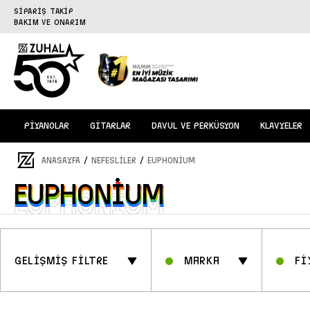
SİPARİŞ TAKİP
BAKIM VE ONARIM
PİYANOLAR
GİTARLAR
DAVUL VE PERKÜSYON
KLAVYELER
/
/
ANASAYFA
NEFESLİLER
Euphonium
Euphonium
Euphonium
GELİŞMİŞ FİLTRE
Marka
Fİ