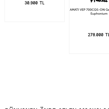
30.900 TL
AMATI VEP 700CQS-ON Ge
Euphonium
SEPETE EKLE
278.000 T
SEPETE EK