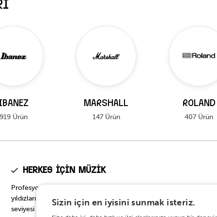
RI
IBANEZ
MARSHALL
ROLAND
919 Ürün
147 Ürün
407 Ürün
Herkes için Müzik
Profesyonel seviyeden başlangıç seviyesine, müzik dünyasının
yıldızlarının tercih ettiği en prestijli modellerden başlangıç
Sizin için en iyisini sunmak isteriz.
seviyesi için en doğru seçeneklere… Onbinlerce enstrüman