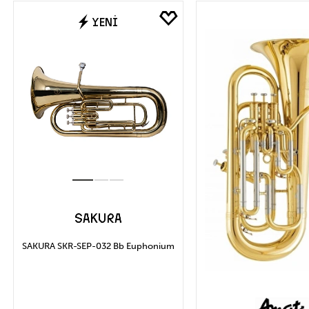
Marka
Fİ
YENİ
AMATI
AMAT
Uygula
SAKURA SKR-SEP-032 Bb Euphonium