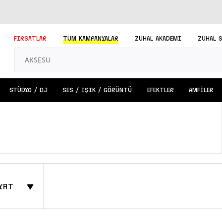
FIRSATLAR
TÜM
KAMPANYALAR
ZUHAL AKADEMİ
ZUHAL 
STÜDYO / DJ
SES / IŞIK / GÖRÜNTÜ
EFEKTLER
AMFİLER
yat