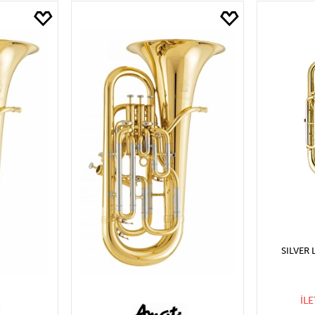
yat
I
30.640₺ ve Altı
SILVER
30.640₺ ile 61.280₺ Arası
61.280₺ ile 91.920₺ Arası
91.920₺ ile 122.560₺ Arası
122.560₺ ile 153.200₺ Arası
153.200₺ ve Üzeri
Uygula
SILVER
İL