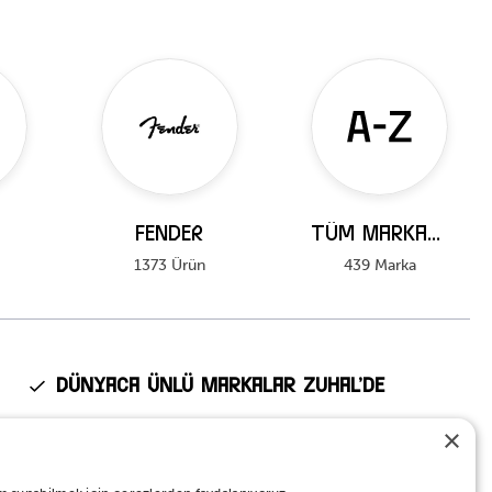
FENDER
Tüm Markalar
1373 Ürün
439 Marka
Dünyaca Ünlü Markalar Zuhal’de
Fender, Kawai, Ibanez, Roland, Tama, Pearl gibi dünyanın en
×
prestijli markalarının Türkiye’deki tek yetkili distribütörü Zuhal
Müzik.