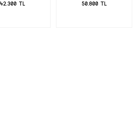
42.300 TL
50.800 TL
TOĞA GELİNCE
STOĞA GELİNCE
HABER VER
HABER VER