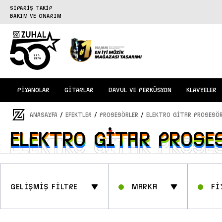
SİPARİŞ TAKİP
BAKIM VE ONARIM
PİYANOLAR
GİTARLAR
DAVUL VE PERKÜSYON
KLAVYELER
/
/
/
ANASAYFA
EFEKTLER
Prosesörler
Elektro Gitar Prosesör
Elektro Gitar Prose
Elektro Gitar Prose
GELİŞMİŞ FİLTRE
Marka
Fİ