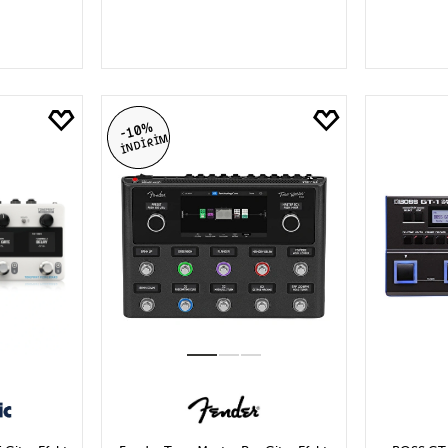
LE
SEPETE EKLE
S
-10%
İNDİRİM