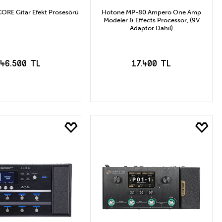
RE Gitar Efekt Prosesörü
Hotone MP-80 Ampero One Amp
Modeler & Effects Processor, (9V
Adaptör Dahil)
46.500 TL
17.400 TL
EPETE EKLE
SEPETE EKLE