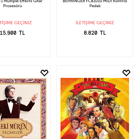
 Multiple Effects Gitar
BEHRINGER FCB1010 MIDI Kontrol
Prosesörü
Pedalı
ETİŞİME GEÇİNİZ
İLETİŞİME GEÇİNİZ
15.900 TL
8.820 TL
TOĞA GELİNCE
STOĞA GELİNCE
HABER VER
HABER VER