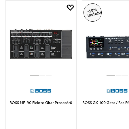
Marka
Fİ
-10%
İNDİRİM
BOSS
BEHR
VALETON
F
SONICAKE
I
Uygula
BOSS ME-90 Elektro Gitar Prosesörü
BOSS GX-100 Gitar / Bas Ef