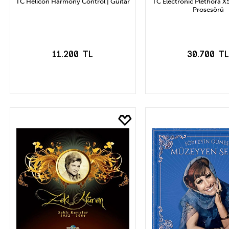
TC Helicon Harmony Control | Guitar
TC Electronic Plethora X5
Prosesörü
11.200 TL
30.700 T
SEPETE EKLE
SEPETE EK