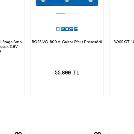
I Stage Amp
BOSS VG-800 V-Guitar Efekt Prosesörü
BOSS GT-10
ssor, (18V
)
L
55.800 TL
LE
SEPETE EKLE
S