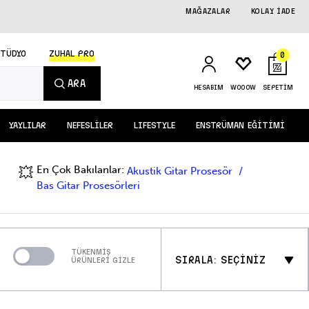
MAĞAZALAR
KOLAY İADE
STÜDYO
ZUHAL PRO
0
ARA
HESABIM
WOOOW
SEPETİM
YAYLILAR
NEFESLİLER
LIFESTYLE
ENSTRÜMAN EĞİTİMİ
En Çok Bakılanlar:
💥
Akustik Gitar Prosesör
Bas Gitar Prosesörleri
TÜKENMİŞ
SIRALA: SEÇİNİZ
ÜRÜNLERİ GİZLE