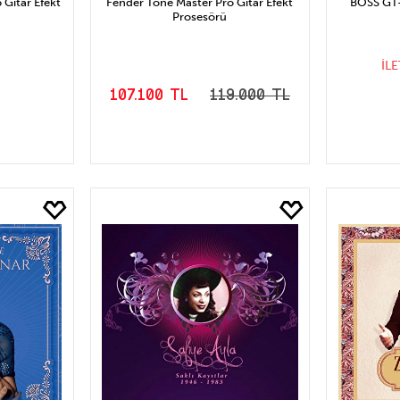
 Gitar Efekt
Fender Tone Master Pro Gitar Efekt
BOSS GT-1
Prosesörü
İL
L
107.100 TL
119.000 TL
S
LE
SEPETE EKLE