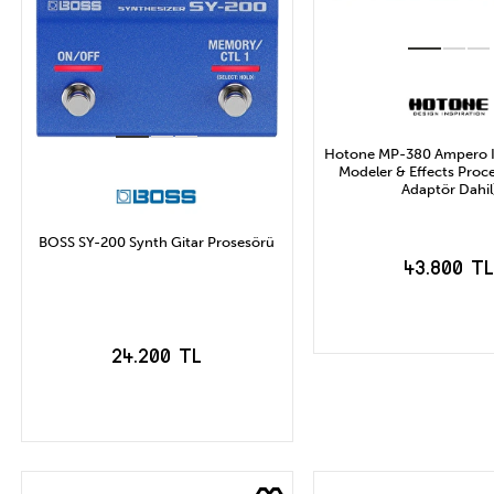
Hotone MP-380 Ampero I
Modeler & Effects Proce
Adaptör Dahil
BOSS SY-200 Synth Gitar Prosesörü
43.800 T
24.200 TL
SEPETE EK
SEPETE EKLE