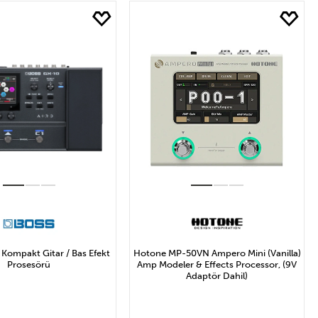
8₺ ile 19.212₺ Arası
Kompakt Gitar / Bas Efekt
Hotone MP-50VN Ampero Mini (Vanilla)
Prosesörü
Amp Modeler & Effects Processor, (9V
Adaptör Dahil)