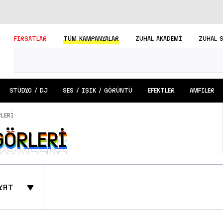
FIRSATLAR
TÜM
KAMPANYALAR
ZUHAL AKADEMİ
ZUHAL 
STÜDYO / DJ
SES / IŞIK / GÖRÜNTÜ
EFEKTLER
AMFİLER
leri
sörleri
sörleri
yat