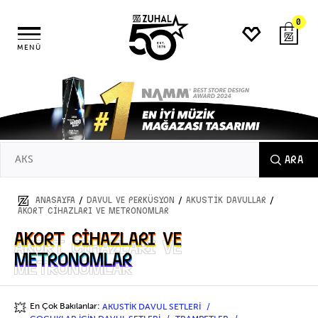
0
MENÜ
ARA
/
/
/
ANASAYFA
DAVUL ve PERKÜSYON
AKUSTİK DAVULLAR
AKORT CİHAZLARI VE METRONOMLAR
AKORT CİHAZLARI VE
AKORT CİHAZLARI VE
METRONOMLAR
METRONOMLAR
En Çok Bakılanlar:
AKUSTİK DAVUL SETLERİ
💥