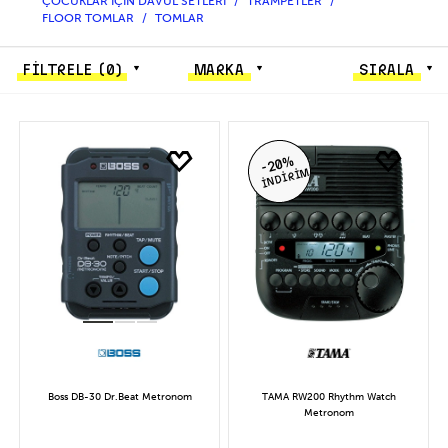
ÇOCUKLAR İÇİN DAVUL SETLERİ
TRAMPETLER
FLOOR TOMLAR
TOMLAR
FİLTRELE
(0)
MARKA
SIRALA
-20%
İNDİRİM
Boss DB-30 Dr.Beat Metronom
TAMA RW200 Rhythm Watch
Metronom