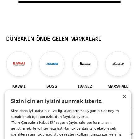
DÜNYANIN ÖNDE GELEN MARKALARI
KAWAI
BOSS
IBANEZ
MARSHALL
×
98 Ürün
229 Ürün
919 Ürün
147 Ürün
Sizin için en iyisini sunmak isteriz.
Size daha iyi, daha hızlı ve ilgi alanlarınıza uygun bir deneyim
sunabilmek için çerezlerden faydalanıyoruz.
“Tüm Çerezleri Kabul Et” seçeneğiyle, site performansını
%100 MEMNUNİYET SÖZÜ
geliştirmek, tercihlerinizi hatırlamak ve ilginizi çekebilecek
Alışverişiniz sırasında ya da sonrasında koşulsuz mutluluğunuz için yanınızdayız.
içerikleri sunmak amacıyla çerezleri kullanmamıza izin vermiş