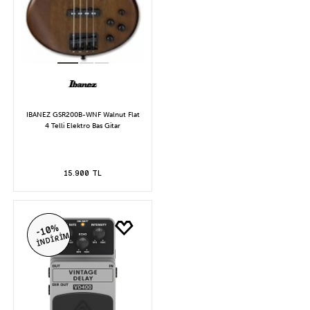
IBANEZ GSR200B-WNF Walnut Flat
4 Telli Elektro Bas Gitar
15.900 TL
-10%
İNDİRİM