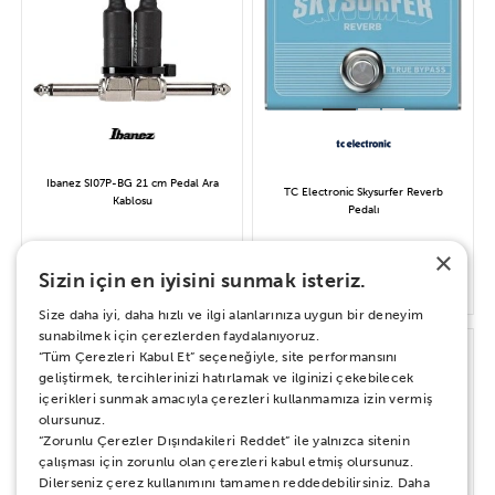
Ibanez SI07P-BG 21 cm Pedal Ara
TC Electronic Skysurfer Reverb
Kablosu
Pedalı
×
Sizin için en iyisini sunmak isteriz.
550 TL
2.820 TL
Size daha iyi, daha hızlı ve ilgi alanlarınıza uygun bir deneyim
sunabilmek için çerezlerden faydalanıyoruz.
“Tüm Çerezleri Kabul Et” seçeneğiyle, site performansını
-10%
geliştirmek, tercihlerinizi hatırlamak ve ilginizi çekebilecek
İNDİRİM
içerikleri sunmak amacıyla çerezleri kullanmamıza izin vermiş
olursunuz.
“Zorunlu Çerezler Dışındakileri Reddet” ile yalnızca sitenin
çalışması için zorunlu olan çerezleri kabul etmiş olursunuz.
Dilerseniz çerez kullanımını tamamen reddedebilirsiniz. Daha