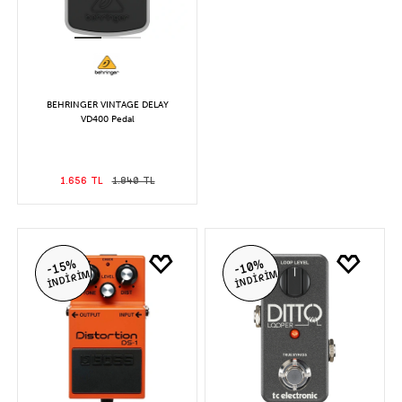
BEHRINGER VINTAGE DELAY
VD400 Pedal
1.656 TL
1.840 TL
-15%
-10%
İNDİRİM
İNDİRİM