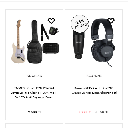
-15%
İNDİRİM
KOZMOS KGP-STG20HSS-OWH
Kozmos KCP-3 + KHDP-S200
Beyaz Elektro Gitar + NOVA-MINI-
Kulaklık ve Aksesuarlı Mikrofon Seti
BK 10W Amfi Başlangıç Paketi
12.500 TL
5.228 TL
6.150 TL