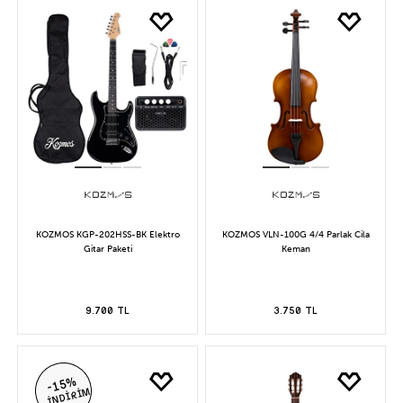
KOZMOS KGP-202HSS-BK Elektro
KOZMOS VLN-100G 4/4 Parlak Cila
Gitar Paketi
Keman
9.700 TL
3.750 TL
-15%
İNDİRİM