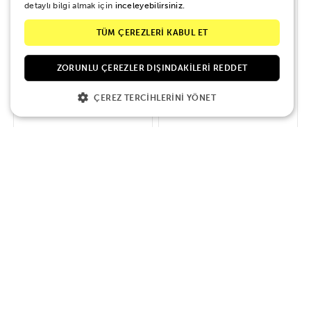
detaylı bilgi almak için
inceleyebilirsiniz.
TÜM ÇEREZLERİ KABUL ET
ZORUNLU ÇEREZLER DIŞINDAKILERI REDDET
MARSHALL MG10G 1x6.5'' 10W
BOSS KTN-MINI Katana Mini Elektro
ÇEREZ TERCIHLERINI YÖNET
Combo Elektro Gitar Amfisi
Gitar Amfisi
8.226 TL
9.140 TL
10.700 TL
-10%
İNDİRİM