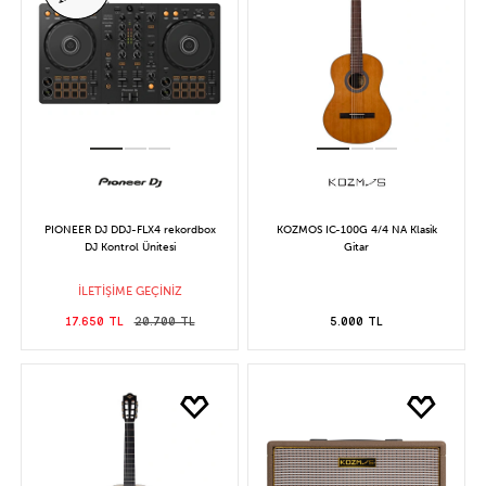
PIONEER DJ DDJ-FLX4 rekordbox
KOZMOS IC-100G 4/4 NA Klasik
DJ Kontrol Ünitesi
Gitar
İLETİŞİME GEÇİNİZ
17.650 TL
20.700 TL
5.000 TL