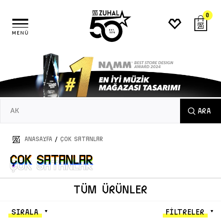
0
MENÜ
ARA
/
ANASAYFA
Çok Satanlar
Çok Satanlar
Çok Satanlar
TÜM ÜRÜNLER
SIRALA
FİLTRELER