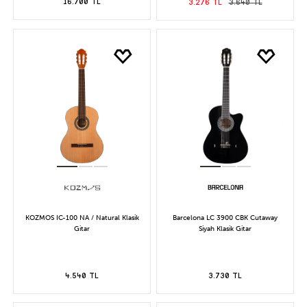
16.700 TL
3.276 TL
3.640 TL
KOZMOS IC-100 NA / Natural Klasik
Barcelona LC 3900 CBK Cutaway
Gitar
Siyah Klasik Gitar
4.540 TL
3.730 TL