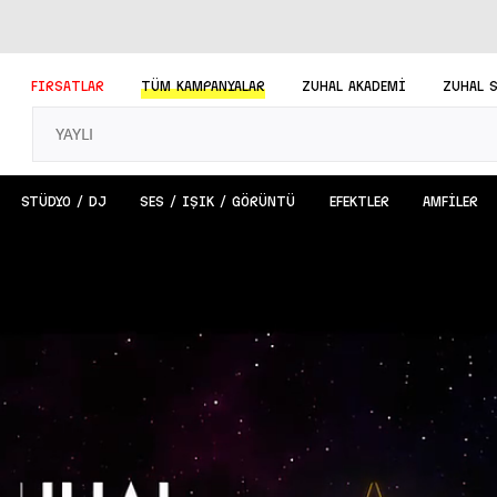
FIRSATLAR
TÜM
KAMPANYALAR
ZUHAL AKADEMİ
ZUHAL 
STÜDYO / DJ
SES / IŞIK / GÖRÜNTÜ
EFEKTLER
AMFİLER