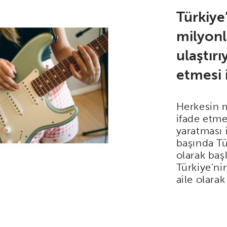
Türkiye
milyon
ulaştır
etmesi i
Herkesin 
ifade etme
yaratması i
başında Tü
olarak ba
Türkiye’ni
aile olara