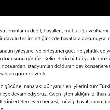
trümanlarını değil; hayalleri, mutluluğu ve ilhamı 
, bir davulu teslim ettiğimizde hayatlara dokunuyor, 
natın iyileştirici ve birleştirici gücüne şahitlik ed
lerin doğuşunu gördük. Kelimelerin bittiği yerde mü
 notalardan, stadyumları dolduran dev konserlere uz
lmaktan gurur duyduk.
iz gücüne inanarak; dünyanın en iyilerini tüm Türki
lişmeye devam ediyoruz. Geçmişten aldığımız ilhaml
lerini ertelemeyen herkesi, müziği hayatlarının doğa
z.