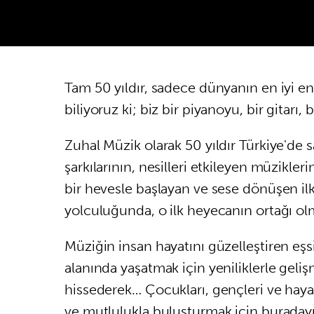
Tam 50 yıldır, sadece dünyanın en iyi ens
biliyoruz ki; biz bir piyanoyu, bir gitarı
Zuhal Müzik olarak 50 yıldır Türkiye'de sa
şarkılarının, nesilleri etkileyen müzik
bir hevesle başlayan ve sese dönüşen ilk
yolculuğunda, o ilk heyecanın ortağı o
Müziğin insan hayatını güzelleştiren eşs
alanında yaşatmak için yeniliklerle ge
hissederek… Çocukları, gençleri ve hayal
ve mutlulukla buluşturmak için buradayı