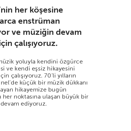
’nin her köşesine
larca enstrüman
ıyor ve müziğin devam
çin çalışıyoruz.
müzik yoluyla kendini özgürce
si ve kendi eşsiz hikayesini
çin çalışıyoruz. 70’li yılların
nel’de küçük bir müzik dükkanı
şlayan hikayemize bugün
n her noktasına ulaşan büyük bir
k devam ediyoruz.