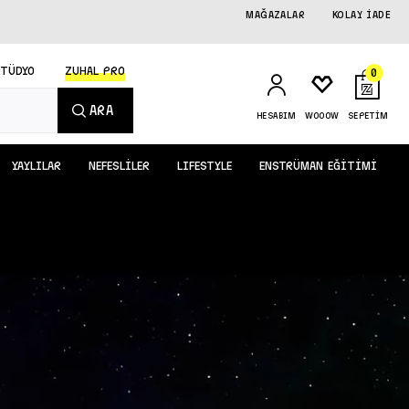
MAĞAZALAR
KOLAY İADE
STÜDYO
ZUHAL PRO
0
ARA
HESABIM
WOOOW
SEPETİM
YAYLILAR
NEFESLİLER
LIFESTYLE
ENSTRÜMAN EĞİTİMİ