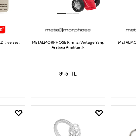
li ve Sesli
METALMORPHOSE Kırmızı Vintage Yarış
METALMO
Arabası Anahtarlık
945 TL
LE
SEPETE EKLE
S