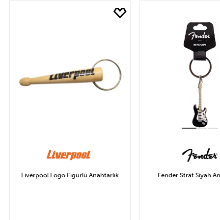
Marka
Fİ
FENDER
ME
LEXON
LIV
Uygula
Liverpool Logo Figürlü Anahtarlık
Fender Strat Siyah An