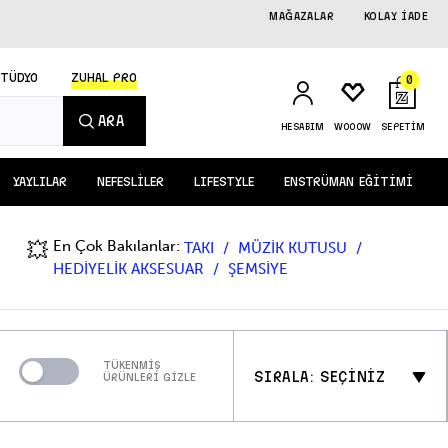
MAĞAZALAR
KOLAY İADE
STÜDYO
ZUHAL PRO
0
ARA
HESABIM
WOOOW
SEPETİM
YAYLILAR
NEFESLİLER
LIFESTYLE
ENSTRÜMAN EĞİTİMİ
En Çok Bakılanlar:
💥
TAKI
MÜZİK KUTUSU
HEDİYELİK AKSESUAR
ŞEMSİYE
TÜKENMİŞ
SIRALA: SEÇİNİZ
ÜRÜNLERİ GİZLE