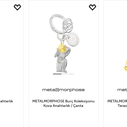
yat
TALMORPHOSE
113₺ ve Altı
113₺ ile 227₺ Arası
KIRLIN
LEGAMI
227₺ ile 340
ERPOOL
340₺ ile 454₺ Arası
KIKKERLAND
454₺ ile 567₺ Arası
567₺
Uygula
ahtarlık
METALMORPHOSE Burç Koleksiyonu
METALMORP
Kova Anahtarlık / Çanta
Teraz