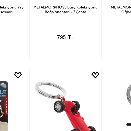
eksiyonu Yay
METALMORPHOSE Burç Koleksiyonu
METALMORP
ksesuarı
Boğa Anahtarlık / Çanta
Oğlak
795 TL
LE
SEPETE EKLE
S