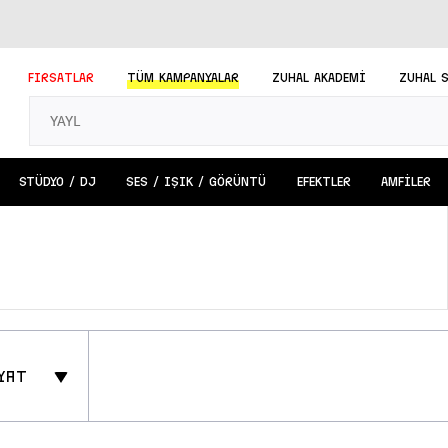
FIRSATLAR
TÜM
KAMPANYALAR
ZUHAL AKADEMİ
ZUHAL 
STÜDYO / DJ
SES / IŞIK / GÖRÜNTÜ
EFEKTLER
AMFİLER
yat