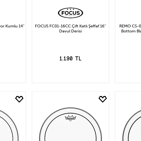
or Kumlu 14"
FOCUS FC01-16CC Çift Katlı Şeffaf 16"
REMO CS-01
Davul Derisi
Bottom Bl
1.190 TL
LE
SEPETE EKLE
S