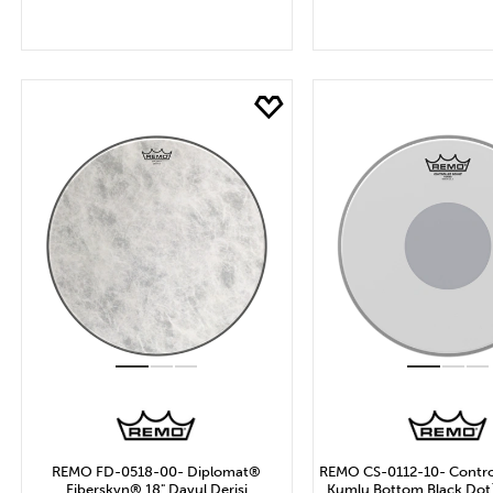
SEPETE EKLE
SEPETE EK
REMO FD-0518-00- Diplomat®
REMO CS-0112-10- Contr
Fiberskyn® 18" Davul Derisi
Kumlu Bottom Black Dot