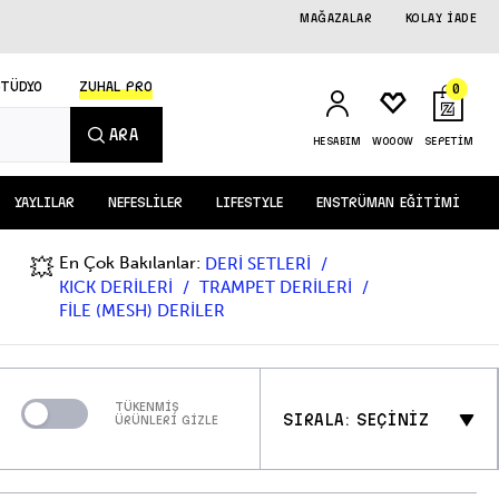
MAĞAZALAR
KOLAY İADE
STÜDYO
ZUHAL PRO
0
ARA
HESABIM
WOOOW
SEPETİM
YAYLILAR
NEFESLİLER
LIFESTYLE
ENSTRÜMAN EĞİTİMİ
En Çok Bakılanlar:
💥
DERİ SETLERİ
KICK DERİLERİ
TRAMPET DERİLERİ
FİLE (MESH) DERİLER
TÜKENMİŞ
SIRALA: SEÇİNİZ
ÜRÜNLERİ GİZLE