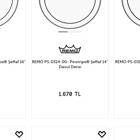
e® Şeffaf 16"
REMO PS-0314-00- Pinstripe® Şeffaf 14"
REMO PS-0312
Davul Derisi
1.670 TL
LE
SEPETE EKLE
S