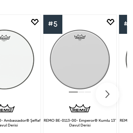
#5
#
634₺ ile 951₺ Arası
.585₺ Arası
1.585₺ ve Üzeri
- Ambassador® Şeffaf
REMO BE-0113-00- Emperor® Kumlu 13"
REMO PS
avul Derisi
Davul Derisi