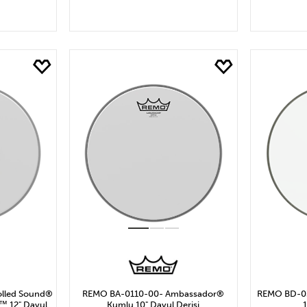
LE
SEPETE EKLE
S
olled Sound®
REMO BA-0110-00- Ambassador®
REMO BD-03
™ 12" Davul
Kumlu 10" Davul Derisi