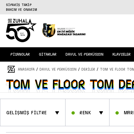
SİPARİŞ TAKİP
BAKIM VE ONARIM
PİYANOLAR
GİTARLAR
DAVUL VE PERKÜSYON
KLAVYELER
/
/
/
ANASAYFA
DAVUL ve PERKÜSYON
DERİLER
TOM VE FLOOR TOM
TOM VE FLOOR TOM DE
TOM VE FLOOR TOM DE
GELİŞMİŞ FİLTRE
Renk
Mar