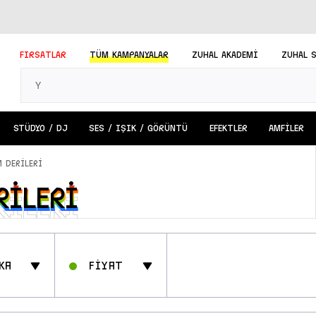
FIRSATLAR
TÜM
KAMPANYALAR
ZUHAL AKADEMİ
ZUHAL 
STÜDYO / DJ
SES / IŞIK / GÖRÜNTÜ
EFEKTLER
AMFİLER
 DERİLERİ
RİLERİ
RİLERİ
ka
Fİyat