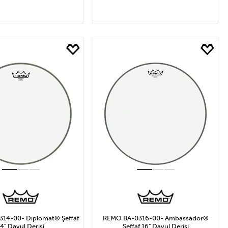
EPETE EKLE
SEPETE EKLE
14-00- Diplomat® Şeffaf
REMO BA-0316-00- Ambassador®
14" Davul Derisi
Şeffaf 16" Davul Derisi