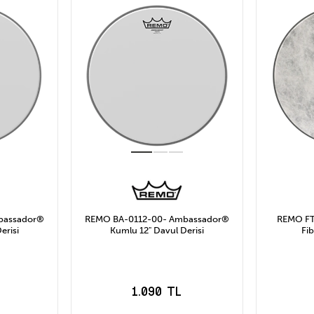
bassador®
REMO BA-0112-00- Ambassador®
REMO FT
erisi
Kumlu 12" Davul Derisi
Fi
1.090 TL