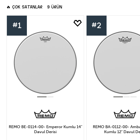
Renk
Mar
🔥
ÇOK SATANLAR
9 ÜRÜN
#1
#2
Şeffaf
Beyaz
R
Uygula
REMO BE-0114-00- Emperor Kumlu 14"
REMO BA-0112-00- Amb
Davul Derisi
Kumlu 12" Davul De