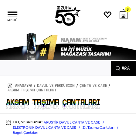
0
MENÜ
ARA
/
/
/
ANASAYFA
DAVUL ve PERKÜSYON
ÇANTA VE CASE
Aksam Taşıma Çantaları
Aksam Taşıma Çantaları
Aksam Taşıma Çantaları
En Çok Bakılanlar:
AKUSTİK DAVUL ÇANTA VE CASE
💥
ELEKTRONİK DAVUL ÇANTA VE CASE
Zil Taşıma Çantaları
Baget Çantaları