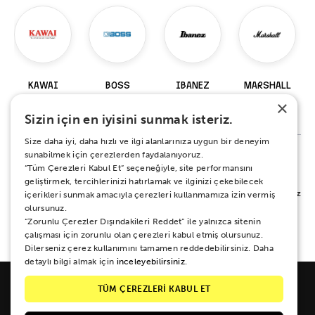
KAWAI
BOSS
IBANEZ
MARSHALL
×
98 Ürün
229 Ürün
919 Ürün
147 Ürün
Sizin için en iyisini sunmak isteriz.
Size daha iyi, daha hızlı ve ilgi alanlarınıza uygun bir deneyim
sunabilmek için çerezlerden faydalanıyoruz.
“Tüm Çerezleri Kabul Et” seçeneğiyle, site performansını
%100 MEMNUNİYET SÖZÜ
geliştirmek, tercihlerinizi hatırlamak ve ilginizi çekebilecek
Alışverişiniz sırasında ya da sonrasında koşulsuz mutluluğunuz için yanınızdayız.
içerikleri sunmak amacıyla çerezleri kullanmamıza izin vermiş
Her ne sebeple olursa olsun 15 gün boyunca iade ve değişim garantisi Zuhal
olursunuz.
Müzik güvencesinde.
“Zorunlu Çerezler Dışındakileri Reddet” ile yalnızca sitenin
çalışması için zorunlu olan çerezleri kabul etmiş olursunuz.
Dilerseniz çerez kullanımını tamamen reddedebilirsiniz. Daha
detaylı bilgi almak için
inceleyebilirsiniz.
TÜM ÇEREZLERİ KABUL ET