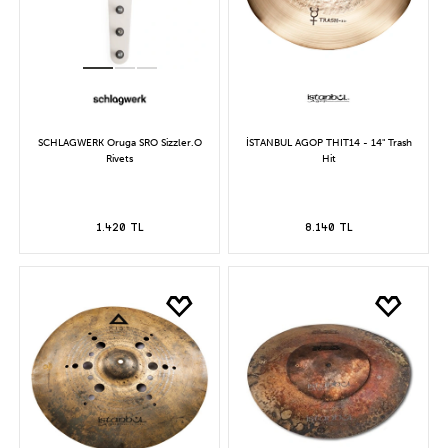
SCHLAGWERK Oruga SRO Sizzler.O
İSTANBUL AGOP THIT14 - 14" Trash
Rivets
Hit
1.420 TL
8.140 TL