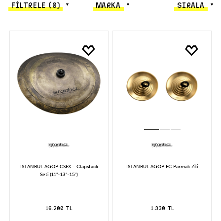
FİLTRELE
(0)
MARKA
SIRALA
İSTANBUL AGOP CSFX - Clapstack
İSTANBUL AGOP FC Parmak Zili
Seti (11"-13"-15")
16.200 TL
1.330 TL