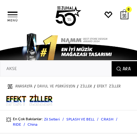
0
MENÜ
ARA
/
/
/
ANASAYFA
DAVUL ve PERKÜSYON
ZİLLER
Efekt Ziller
Efekt Ziller
Efekt Ziller
En Çok Bakılanlar:
Zil Setleri
SPLASH VE BELL
CRASH
💥
RIDE
China