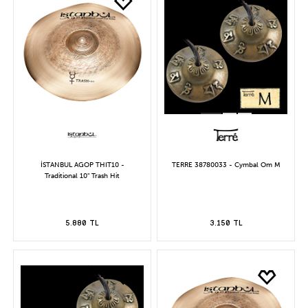
İSTANBUL AGOP THIT10 -
TERRE 38780033 - Cymbal Om M
Traditional 10" Trash Hit
5.880 TL
3.150 TL
YENİ