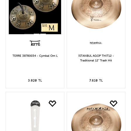
TERRE 38780034 - Cymbal Om L
İSTANBUL AGOP THIT12 -
Traditional 12" Trash Hit
3.820 TL
7.610 TL