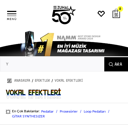
0
MENÜ
ARA
/
/
ANASAYFA
EFEKTLER
Vokal Efektleri
Vokal Efektleri
Vokal Efektleri
En Çok Bakılanlar:
Pedallar
Prosesörler
Loop Pedalları
💥
GİTAR SYNTHESIZER