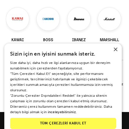
KAWAI
BOSS
IBANEZ
MARSHALL
×
98 Ürün
229 Ürün
920 Ürün
147 Ürün
Sizin için en iyisini sunmak isteriz.
Size daha iyi, daha hızlı ve ilgi alanlarınıza uygun bir deneyim
sunabilmek için çerezlerden faydalanıyoruz.
“Tüm Çerezleri Kabul Et” seçeneğiyle, site performansını
%100 MEMNUNİYET SÖZÜ
geliştirmek, tercihlerinizi hatırlamak ve ilginizi çekebilecek
Alışverişiniz sırasında ya da sonrasında koşulsuz mutluluğunuz için yanınızdayız.
içerikleri sunmak amacıyla çerezleri kullanmamıza izin vermiş
Her ne sebeple olursa olsun 15 gün boyunca iade ve değişim garantisi Zuhal
olursunuz.
Müzik güvencesinde.
“Zorunlu Çerezler Dışındakileri Reddet” ile yalnızca sitenin
çalışması için zorunlu olan çerezleri kabul etmiş olursunuz.
Dilerseniz çerez kullanımını tamamen reddedebilirsiniz. Daha
detaylı bilgi almak için
inceleyebilirsiniz.
TÜM ÇEREZLERİ KABUL ET