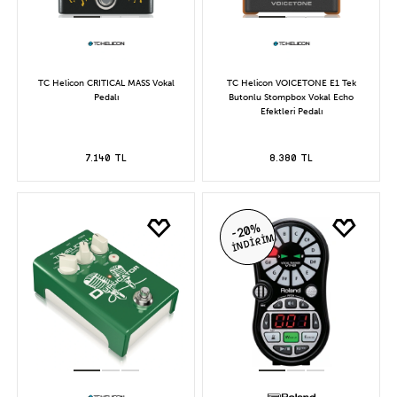
TC Helicon CRITICAL MASS Vokal
TC Helicon VOICETONE E1 Tek
Pedalı
Butonlu Stompbox Vokal Echo
Efektleri Pedalı
7.140 TL
8.380 TL
-20%
İNDİRİM