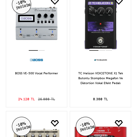
-10%
İNDİRİM
BOSS VE-500 Vocal Performer
TC Helicon VOICETONE X1 Tek
Butonlu Stompbox Megafon Ve
Distortion Vokal Efekt Pedalı
24.120 TL
26.800 TL
8.380 TL
-10%
-10%
İNDİRİM
İNDİRİM