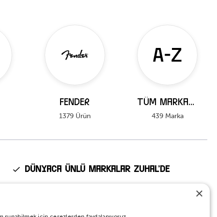
FENDER
Tüm Markalar
1379 Ürün
439 Marka
Dünyaca Ünlü Markalar Zuhal’de
Fender, Kawai, Ibanez, Roland, Tama, Pearl gibi dünyanın en
×
prestijli markalarının Türkiye’deki tek yetkili distribütörü Zuhal
Müzik.
eyim sunabilmek için çerezlerden faydalanıyoruz.