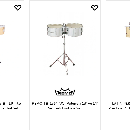
yat
9.567₺ ve Altı
REMO
9.567₺ ile 19.134₺ Arası
19.13
28.700₺ ile 38.267₺ Arası
38.267₺ ile 47.834₺ Arası
47.834₺ ve Üzeri
Uygula
B - LP Tito
REMO TB-1314-VC- Valencia 13" ve 14"
LATIN PER
 Timbal Seti
Sehpalı Timbale Set
Prestige 15"