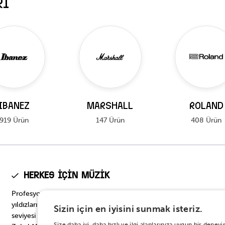
RI
IBANEZ
MARSHALL
ROLAND
919 Ürün
147 Ürün
408 Ürün
Herkes için Müzik
Profesyonel seviyeden başlangıç seviyesine, müzik dünyasının
yıldızlarının tercih ettiği en prestijli modellerden başlangıç
Sizin için en iyisini sunmak isteriz.
seviyesi için en doğru seçeneklere… Onbinlerce enstrüman
Size daha iyi, daha hızlı ve ilgi alanlarınıza uygun bir den