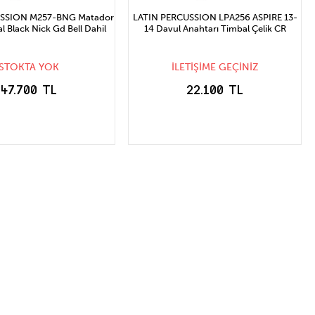
USSION M257-BNG Matador
LATIN PERCUSSION LPA256 ASPIRE 13-
l Black Nick Gd Bell Dahil
14 Davul Anahtarı Timbal Çelik CR
STOKTA YOK
İLETİŞİME GEÇİNİZ
47.700 TL
22.100 TL
TOĞA GELİNCE
STOĞA GELİNCE
HABER VER
HABER VER