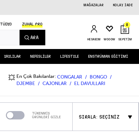
MAĞAZALAR
KOLAY İADE
STÜDYO
ZUHAL PRO
0
ARA
HESABIM
WOOOW
SEPETİM
YAYLILAR
NEFESLİLER
LIFESTYLE
ENSTRÜMAN EĞİTİMİ
En Çok Bakılanlar:
💥
CONGALAR
BONGO
DJEMBE
CAJONLAR
EL DAVULLARI
TÜKENMİŞ
SIRALA: SEÇİNİZ
ÜRÜNLERİ GİZLE