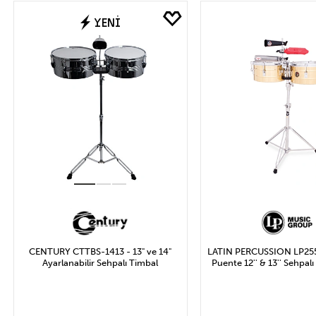
Marka
Fİ
YENİ
Latin Percussion
Uygula
CENTURY CTTBS-1413 - 13" ve 14"
LATIN PERCUSSION LP255-
Ayarlanabilir Sehpalı Timbal
Puente 12'' & 13'' Sehpalı