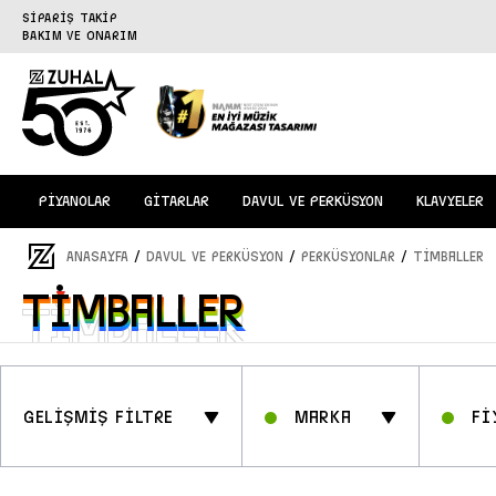
SİPARİŞ TAKİP
BAKIM VE ONARIM
PİYANOLAR
GİTARLAR
DAVUL VE PERKÜSYON
KLAVYELER
/
/
/
ANASAYFA
DAVUL ve PERKÜSYON
PERKÜSYONLAR
Timballer
Timballer
Timballer
GELİŞMİŞ FİLTRE
Marka
Fİ