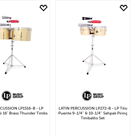
4₺ ile 28.700₺ Arası
CUSSION LP1516-B - LP
LATIN PERCUSSION LP272-B - LP Tito
 & 16" Brass Thunder Timbs
Puente 9-1/4'' & 10-1/4'' Sehpalı Pirinç
Timbalito Set