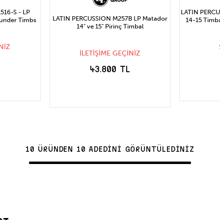
16-S - LP
LATIN PERC
LATIN PERCUSSION M257B LP Matador
Thunder Timbs
14-15 Timba
14" ve 15" Pirinç Timbal
NİZ
İLETİŞİME GEÇİNİZ
43.800 TL
CE
S
STOĞA GELİNCE
HABER VER
10 ÜRÜNDEN 10 ADEDİNİ GÖRÜNTÜLEDİNİZ