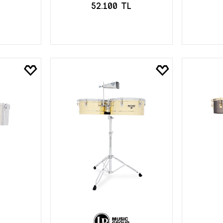
L
52.100 TL
LE
SEPETE EKLE
S