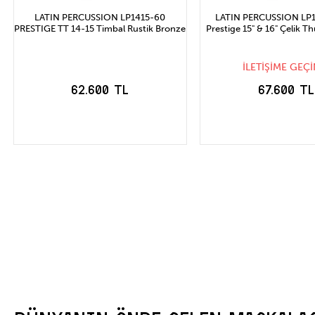
LATIN PERCUSSION LP1415-60
LATIN PERCUSSION LP15
PRESTIGE TT 14-15 Timbal Rustik Bronze
Prestige 15" & 16" Çelik 
İLETİŞİME GEÇİ
62.600 TL
67.600 TL
STOĞA GELİN
SEPETE EKLE
HABER VER