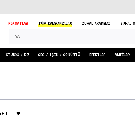
FIRSATLAR
TÜM
KAMPANYALAR
ZUHAL AKADEMİ
ZUHAL 
STÜDYO / DJ
SES / IŞIK / GÖRÜNTÜ
EFEKTLER
AMFİLER
yat