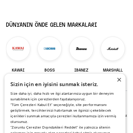
DÜNYANIN ÖNDE GELEN MARKALARI
KAWAI
BOSS
IBANEZ
MARSHALL
×
98 Ürün
229 Ürün
919 Ürün
147 Ürün
Sizin için en iyisini sunmak isteriz.
Size daha iyi, daha hızlı ve ilgi alanlarınıza uygun bir deneyim
sunabilmek için çerezlerden faydalanıyoruz.
“Tüm Çerezleri Kabul Et” seçeneğiyle, site performansını
%100 MEMNUNİYET SÖZÜ
geliştirmek, tercihlerinizi hatırlamak ve ilginizi çekebilecek
Alışverişiniz sırasında ya da sonrasında koşulsuz mutluluğunuz için yanınızdayız.
içerikleri sunmak amacıyla çerezleri kullanmamıza izin vermiş
Her ne sebeple olursa olsun 15 gün boyunca iade ve değişim garantisi Zuhal
olursunuz.
Müzik güvencesinde.
“Zorunlu Çerezler Dışındakileri Reddet” ile yalnızca sitenin