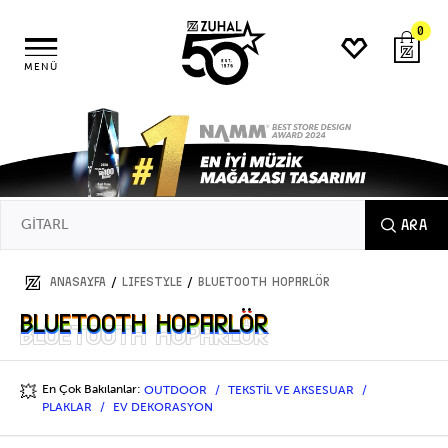
0
MENÜ
ARA
/
/
ANASAYFA
LIFESTYLE
Bluetooth Hoparlör
Bluetooth Hoparlör
Bluetooth Hoparlör
En Çok Bakılanlar:
OUTDOOR
TEKSTİL VE AKSESUAR
💥
PLAKLAR
EV DEKORASYON