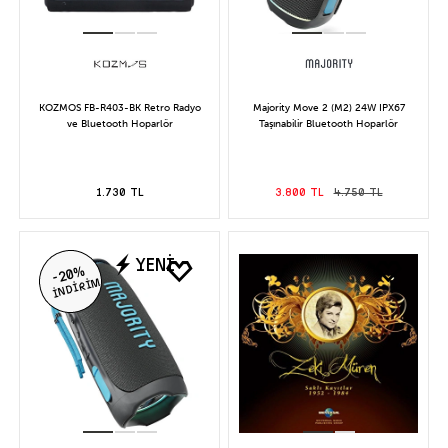
KOZMOS FB-R403-BK Retro Radyo
Majority Move 2 (M2) 24W IPX67
ve Bluetooth Hoparlör
Taşınabilir Bluetooth Hoparlör
1.730 TL
3.800 TL
4.750 TL
YENİ
-20%
İNDİRİM