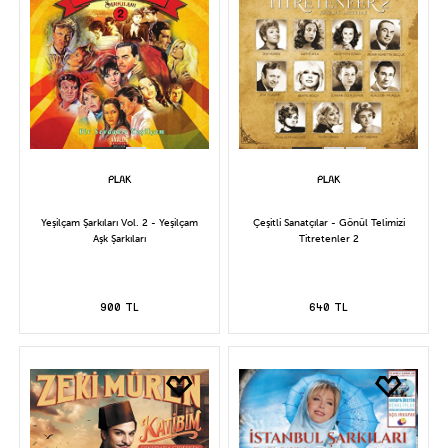
Yeşilçam Şarkıları Vol. 2 - Yeşilçam
Çeşitli Sanatçılar - Gönül Telimizi
Aşk Şarkıları
Titretenler 2
900 TL
640 TL