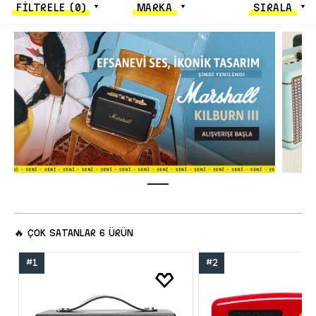
FİLTRELE
(0)
MARKA
SIRALA
🔥
ÇOK SATANLAR
6 ÜRÜN
#1
#2