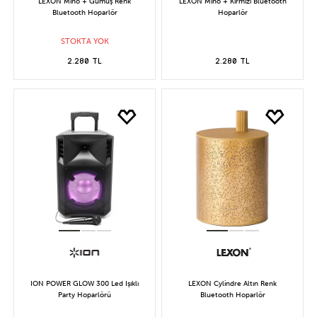
LEXON Mino + Gümüş Renk
LEXON Mino + Kırmızı Bluetooth
Bluetooth Hoparlör
Hoparlör
STOKTA YOK
2.280 TL
2.280 TL
ION POWER GLOW 300 Led Işıklı
LEXON Cylindre Altın Renk
Party Hoparlörü
Bluetooth Hoparlör