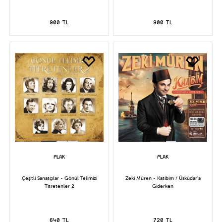
900 TL
900 TL
Çeşitli Sanatçılar - Gönül Telimizi
Zeki Müren - Katibim / Üsküdar'a
Titretenler 2
Giderken
640 TL
720 TL