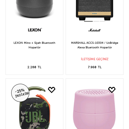
LEXON Mino + Siyah Bluetooth
MARSHALL ACCS-10304 / UxBridge
Hoparlör
Alexa Bluetooth Hoparlör
İLETİŞİME GEÇİNİZ
2.280 TL
7.960 TL
-25%
İNDİRİM