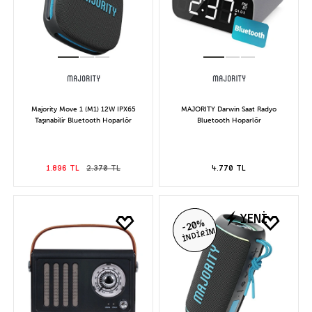
Majority Move 1 (M1) 12W IPX65
MAJORITY Darwin Saat Radyo
Taşınabilir Bluetooth Hoparlör
Bluetooth Hoparlör
1.896 TL
2.370 TL
4.770 TL
YENİ
-20%
İNDİRİM