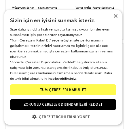
Müzeyyen Senar – Yayınlanmamış
Varius Artist-Radyo Şarkıları 2
Şarkılar
×
Sizin için en iyisini sunmak isteriz.
Size daha iyi, daha hızlı ve ilgi alanlarınıza uygun bir deneyim
1.000 TL
800 TL
sunabilmek için çerezlerden faydalanıyoruz.
“Tüm Çerezleri Kabul Et” seçeneğiyle, site performansını
geliştirmek, tercihlerinizi hatırlamak ve ilginizi çekebilecek
içerikleri sunmak amacıyla çerezleri kullanmamıza izin vermiş
olursunuz.
“Zorunlu Çerezler Dışındakileri Reddet” ile yalnızca sitenin
çalışması için zorunlu olan çerezleri kabul etmiş olursunuz.
Dilerseniz çerez kullanımını tamamen reddedebilirsiniz. Daha
detaylı bilgi almak için
inceleyebilirsiniz.
TÜM ÇEREZLERİ KABUL ET
ZORUNLU ÇEREZLER DIŞINDAKILERI REDDET
ÇEREZ TERCIHLERINI YÖNET
Zeki Müren-Batmayan Güneş
Zeki Müren – Zirvedeki Şarkılar