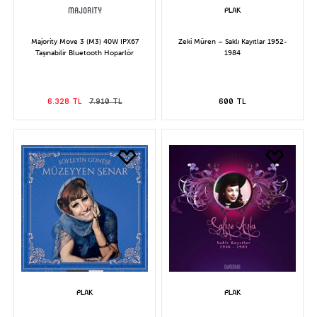
Majority Move 3 (M3) 40W IPX67
Zeki Müren – Saklı Kayıtlar 1952-
Taşınabilir Bluetooth Hoparlör
1984
6.328 TL
7.910 TL
600 TL