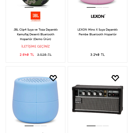
JBL Clip4 Suya ve Toza Dayanıklı
LEXON Mino X Suya Dayanıklı
Kamuflaj Desenli Bluetooth
Pembe Bluetooth Hoparlör
Hoparlör (Demo Ürün)
İLETİŞİME GEÇİNİZ
2.640 TL
3.520 TL
3.240 TL