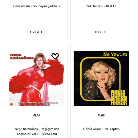
Cem Adrian - Solmayan Şarkılar 2
Zeki Müren - Best Of
1.200 TL
840 TL
Neşe Karaböcek - Yeşilçam'dan
Gönül Akkor - Ne Yaptım
Seçmeler Vol.1 / Sevda Yolu