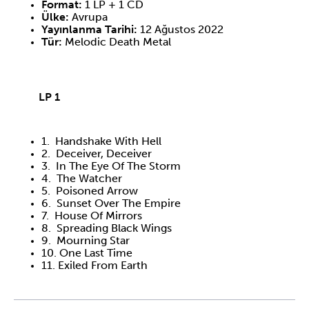
Format:
1 LP + 1 CD
Ülke:
Avrupa
Yayınlanma Tarihi:
12 Ağustos 2022
Tür:
Melodic Death Metal
LP 1
1. Handshake With Hell
2. Deceiver, Deceiver
3. In The Eye Of The Storm
4. The Watcher
5. Poisoned Arrow
6. Sunset Over The Empire
7. House Of Mirrors
8. Spreading Black Wings
9. Mourning Star
10. One Last Time
11. Exiled From Earth