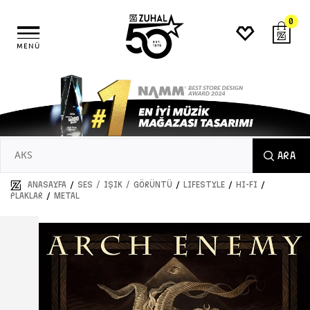
0
MENÜ
ARA
/
/
/
/
ANASAYFA
SES / IŞIK / GÖRÜNTÜ
LIFESTYLE
HI-FI
/
PLAKLAR
METAL