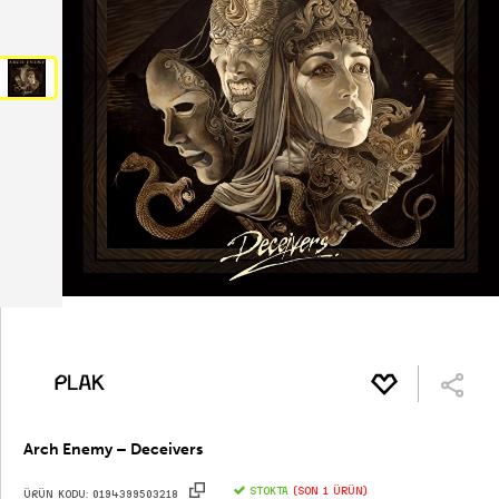
Arch Enemy – Deceivers
STOKTA
(Son 1 ürün)
ÜRÜN KODU:
0194399503218