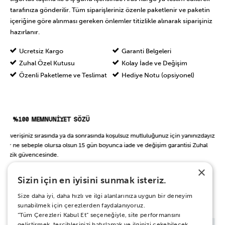
tarafınıza gönderilir. Tüm siparişleriniz özenle paketlenir ve paketin
içeriğine göre alınması gereken önlemler titizlikle alınarak siparişiniz
hazırlanır.
Ücretsiz Kargo
Garanti Belgeleri
Zuhal Özel Kutusu
Kolay İade ve Değişim
Özenli Paketleme ve Teslimat
Hediye Notu (opsiyonel)
%100 MEMNUNİYET SÖZÜ
Alışverişiniz sırasında ya da sonrasında koşulsuz mutluluğunuz için yanınızdayız.
Her ne sebeple olursa olsun 15 gün boyunca iade ve değişim garantisi Zuhal
Müzik güvencesinde.
×
Sizin için en iyisini sunmak isteriz.
BAŞKA BİR ŞEY Mİ ARIYORSUN?
Size daha iyi, daha hızlı ve ilgi alanlarınıza uygun bir deneyim
sunabilmek için çerezlerden faydalanıyoruz.
“Tüm Çerezleri Kabul Et” seçeneğiyle, site performansını
geliştirmek, tercihlerinizi hatırlamak ve ilginizi çekebilecek