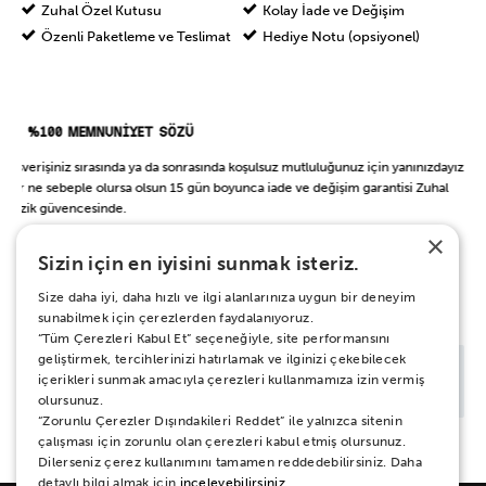
Zuhal Özel Kutusu
Kolay İade ve Değişim
Özenli Paketleme ve Teslimat
Hediye Notu (opsiyonel)
%100 MEMNUNİYET SÖZÜ
Alışverişiniz sırasında ya da sonrasında koşulsuz mutluluğunuz için yanınızdayız.
Her ne sebeple olursa olsun 15 gün boyunca iade ve değişim garantisi Zuhal
Müzik güvencesinde.
×
Sizin için en iyisini sunmak isteriz.
BAŞKA BİR ŞEY Mİ ARIYORSUN?
Size daha iyi, daha hızlı ve ilgi alanlarınıza uygun bir deneyim
sunabilmek için çerezlerden faydalanıyoruz.
“Tüm Çerezleri Kabul Et” seçeneğiyle, site performansını
geliştirmek, tercihlerinizi hatırlamak ve ilginizi çekebilecek
içerikleri sunmak amacıyla çerezleri kullanmamıza izin vermiş
olursunuz.
“Zorunlu Çerezler Dışındakileri Reddet” ile yalnızca sitenin
çalışması için zorunlu olan çerezleri kabul etmiş olursunuz.
Dilerseniz çerez kullanımını tamamen reddedebilirsiniz. Daha
detaylı bilgi almak için
inceleyebilirsiniz.