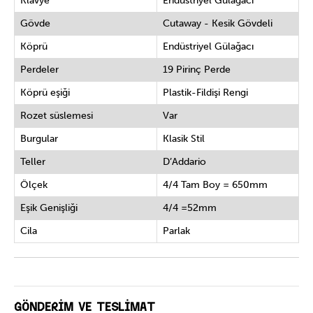
Klavye
Endüstriyel Gülağacı
Gövde
Cutaway - Kesik Gövdeli
Köprü
Endüstriyel Gülağacı
Perdeler
19 Pirinç Perde
Köprü eşiği
Plastik-Fildişi Rengi
Rozet süslemesi
Var
Burgular
Klasik Stil
Teller
D’Addario
Ölçek
4/4 Tam Boy = 650mm
Eşik Genişliği
4/4 =52mm
Cila
Parlak
GÖNDERİM VE TESLİMAT