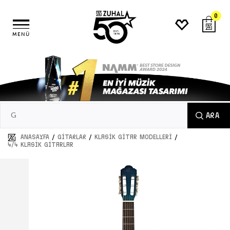
0
MENÜ
ARA
/
/
/
ANASAYFA
GİTARLAR
Klasik Gitar Modelleri
4/4 Klasik Gitarlar