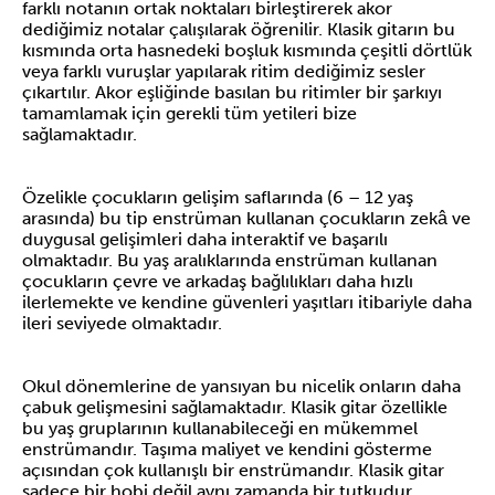
farklı notanın ortak noktaları birleştirerek akor
dediğimiz notalar çalışılarak öğrenilir. Klasik gitarın bu
kısmında orta hasnedeki boşluk kısmında çeşitli dörtlük
veya farklı vuruşlar yapılarak ritim dediğimiz sesler
çıkartılır. Akor eşliğinde basılan bu ritimler bir şarkıyı
tamamlamak için gerekli tüm yetileri bize
sağlamaktadır.
Özelikle çocukların gelişim saflarında (6 – 12 yaş
arasında) bu tip enstrüman kullanan çocukların zekâ ve
duygusal gelişimleri daha interaktif ve başarılı
olmaktadır. Bu yaş aralıklarında enstrüman kullanan
çocukların çevre ve arkadaş bağlılıkları daha hızlı
ilerlemekte ve kendine güvenleri yaşıtları itibariyle daha
ileri seviyede olmaktadır.
Okul dönemlerine de yansıyan bu nicelik onların daha
çabuk gelişmesini sağlamaktadır. Klasik gitar özellikle
bu yaş gruplarının kullanabileceği en mükemmel
enstrümandır. Taşıma maliyet ve kendini gösterme
açısından çok kullanışlı bir enstrümandır. Klasik gitar
sadece bir hobi değil aynı zamanda bir tutkudur.