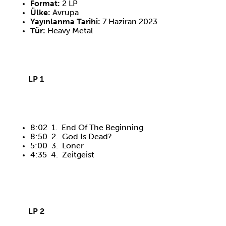
Format:
2 LP
Ülke:
Avrupa
Yayınlanma Tarihi:
7 Haziran 2023
Tür:
Heavy Metal
LP 1
8:02 1. End Of The Beginning
8:50 2. God Is Dead?
5:00 3. Loner
4:35 4. Zeitgeist
LP 2