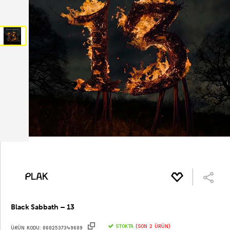
Black Sabbath – 13
STOKTA
(Son 2 ürün)
ÜRÜN KODU:
0602537349609