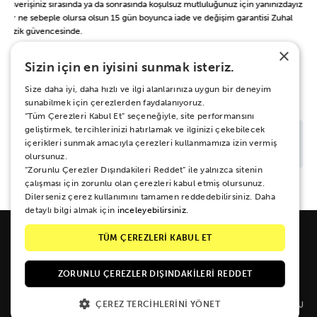
Alışverişiniz sırasında ya da sonrasında koşulsuz mutluluğunuz için yanınızdayız.
Her ne sebeple olursa olsun 15 gün boyunca iade ve değişim garantisi Zuhal
Müzik güvencesinde.
×
Sizin için en iyisini sunmak isteriz.
BAŞKA BİR ŞEY Mİ ARIYORSUN?
Size daha iyi, daha hızlı ve ilgi alanlarınıza uygun bir deneyim
sunabilmek için çerezlerden faydalanıyoruz.
“Tüm Çerezleri Kabul Et” seçeneğiyle, site performansını
geliştirmek, tercihlerinizi hatırlamak ve ilginizi çekebilecek
içerikleri sunmak amacıyla çerezleri kullanmamıza izin vermiş
olursunuz.
“Zorunlu Çerezler Dışındakileri Reddet” ile yalnızca sitenin
çalışması için zorunlu olan çerezleri kabul etmiş olursunuz.
Dilerseniz çerez kullanımını tamamen reddedebilirsiniz. Daha
detaylı bilgi almak için
inceleyebilirsiniz.
TÜM ÇEREZLERİ KABUL ET
ZORUNLU ÇEREZLER DIŞINDAKILERI REDDET
Galipdede Cad. No: 33 Tünel / Beyoğlu / İSTANBUL
Tel: 0212 249 8510 info@zuhalmuzik.com
ÇEREZ TERCIHLERINI YÖNET
ALT MENU