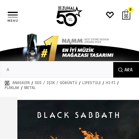
0
MENÜ
ARA
/
/
/
/
ANASAYFA
SES / IŞIK / GÖRÜNTÜ
LIFESTYLE
HI-FI
/
PLAKLAR
METAL