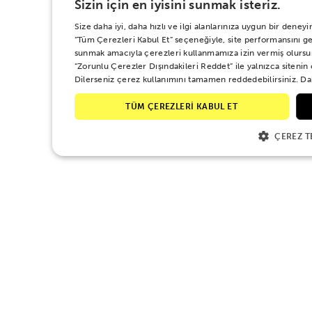
Sizin için en iyisini sunmak isteriz.
Size daha iyi, daha hızlı ve ilgi alanlarınıza uygun bir den
“Tüm Çerezleri Kabul Et” seçeneğiyle, site performansını geli
sunmak amacıyla çerezleri kullanmamıza izin vermiş olursu
“Zorunlu Çerezler Dışındakileri Reddet” ile yalnızca sitenin
Dilerseniz çerez kullanımını tamamen reddedebilirsiniz. Dah
TÜM ÇEREZLERİ KABUL ET
ÇEREZ T
Djeco Elektronik Klavye, çocuk
getiren, yaratıcı ve öğretici b