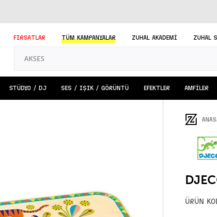
FIRSATLAR
TÜM
KAMPANYALAR
ZUHAL AKADEMİ
ZUHAL 
STÜDYO / DJ
SES / IŞIK / GÖRÜNTÜ
EFEKTLER
AMFİLER
ANAS
DJECO
ÜRÜN KO