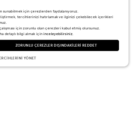
eyim sunabilmek için çerezlerden faydalanıyoruz.
ştirmek, tercihlerinizi hatırlamak ve ilginizi çekebilecek içerikleri
nuz.
 çalışması için zorunlu olan çerezleri kabul etmiş olursunuz.
a detaylı bilgi almak için
inceleyebilirsiniz.
ZORUNLU ÇEREZLER DIŞINDAKILERI REDDET
ERCIHLERINI YÖNET
ların müzikle tanışmasını eğlenceli hale
ir enstrümandır. 24 ay ve üzeri çocuklar