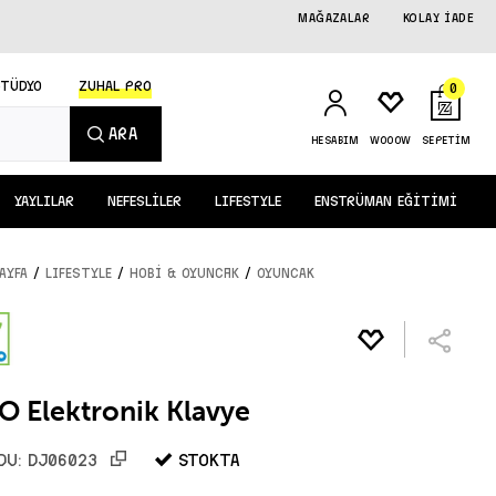
MAĞAZALAR
KOLAY İADE
STÜDYO
ZUHAL PRO
0
ARA
HESABIM
WOOOW
SEPETİM
YAYLILAR
NEFESLİLER
LIFESTYLE
ENSTRÜMAN EĞİTİMİ
/
/
/
AYFA
LIFESTYLE
Hobi & Oyuncak
OYUNCAK
 Elektronik Klavye
STOKTA
DU:
DJ06023