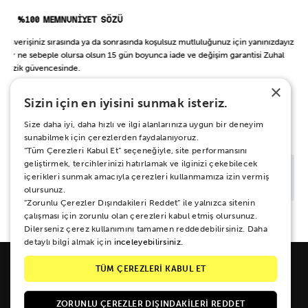
%100 MEMNUNİYET SÖZÜ
Alışverişiniz sırasında ya da sonrasında koşulsuz mutluluğunuz için yanınızdayız.
Her ne sebeple olursa olsun 15 gün boyunca iade ve değişim garantisi Zuhal
Müzik güvencesinde.
×
Sizin için en iyisini sunmak isteriz.
BAŞKA BİR ŞEY Mİ ARIYORSUN?
Size daha iyi, daha hızlı ve ilgi alanlarınıza uygun bir deneyim
sunabilmek için çerezlerden faydalanıyoruz.
“Tüm Çerezleri Kabul Et” seçeneğiyle, site performansını
geliştirmek, tercihlerinizi hatırlamak ve ilginizi çekebilecek
içerikleri sunmak amacıyla çerezleri kullanmamıza izin vermiş
olursunuz.
“Zorunlu Çerezler Dışındakileri Reddet” ile yalnızca sitenin
çalışması için zorunlu olan çerezleri kabul etmiş olursunuz.
Dilerseniz çerez kullanımını tamamen reddedebilirsiniz. Daha
detaylı bilgi almak için
inceleyebilirsiniz.
TÜM ÇEREZLERİ KABUL ET
ZORUNLU ÇEREZLER DIŞINDAKILERI REDDET