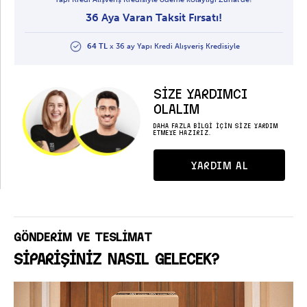
36 Aya Varan Taksit Fırsatı!
64 TL
x 36 ay Yapı Kredi Alışveriş Kredisiyle
SİZE YARDIMCI
OLALIM
DAHA FAZLA BİLGİ İÇİN SİZE YARDIM
ETMEYE HAZIRIZ.
YARDIM AL
GÖNDERİM VE TESLİMAT
SİPARİŞİNİZ NASIL GELECEK?