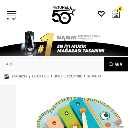
0
MENÜ
ARA
/
/
/
ANASAYFA
LIFESTYLE
Hobi & Oyuncak
OYUNCAK