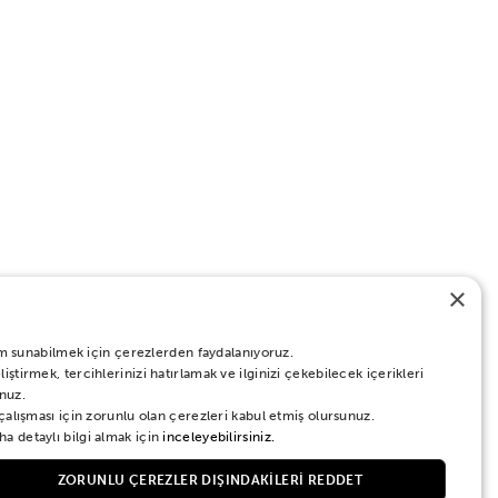
×
eyim sunabilmek için çerezlerden faydalanıyoruz.
ştirmek, tercihlerinizi hatırlamak ve ilginizi çekebilecek içerikleri
nuz.
 çalışması için zorunlu olan çerezleri kabul etmiş olursunuz.
a detaylı bilgi almak için
inceleyebilirsiniz.
ZORUNLU ÇEREZLER DIŞINDAKILERI REDDET