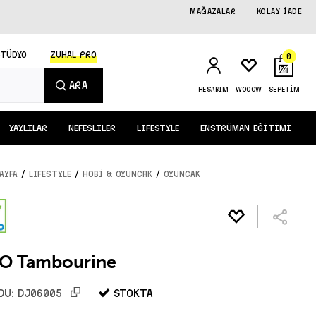
MAĞAZALAR
KOLAY İADE
STÜDYO
ZUHAL PRO
0
ARA
HESABIM
WOOOW
SEPETİM
YAYLILAR
NEFESLİLER
LIFESTYLE
ENSTRÜMAN EĞİTİMİ
/
/
/
AYFA
LIFESTYLE
Hobi & Oyuncak
OYUNCAK
O Tambourine
STOKTA
DU:
DJ06005