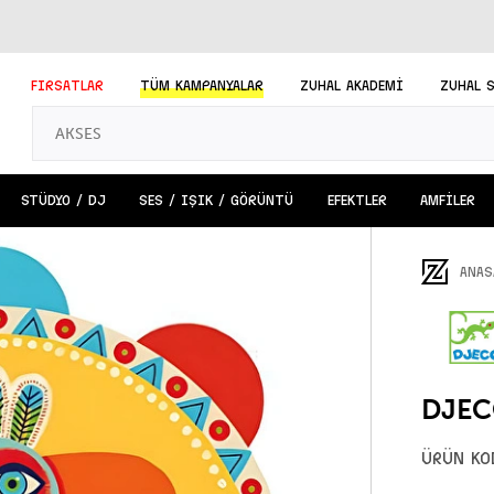
FIRSATLAR
TÜM
KAMPANYALAR
ZUHAL AKADEMİ
ZUHAL 
STÜDYO / DJ
SES / IŞIK / GÖRÜNTÜ
EFEKTLER
AMFİLER
ANAS
DJEC
ÜRÜN KO