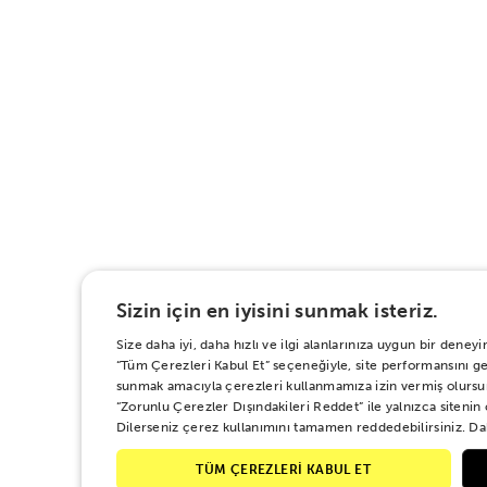
Sizin için en iyisini sunmak isteriz.
Size daha iyi, daha hızlı ve ilgi alanlarınıza uygun bir den
“Tüm Çerezleri Kabul Et” seçeneğiyle, site performansını geli
sunmak amacıyla çerezleri kullanmamıza izin vermiş olursu
“Zorunlu Çerezler Dışındakileri Reddet” ile yalnızca sitenin
Dilerseniz çerez kullanımını tamamen reddedebilirsiniz. Dah
TÜM ÇEREZLERİ KABUL ET