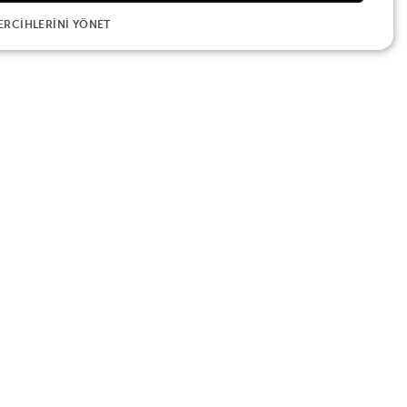
ERCIHLERINI YÖNET
e rengarenk müzikal oyuncaklar serisi
amburin) ile çocuğunuz orkestranın
r için tasarlanmış olan bu def,
yülü dünyasıyla tanıştırmak için harika