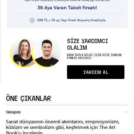
36 Aya Varan Taksit Fırsatı!
108 TL
x 36 ay Yapı Kredi Alışveriş Kredisiyle
SİZE YARDIMCI
OLALIM
DAHA FAZLA BİLGİ İÇİN SİZE YARDIM
ETMEYE HAZIRIZ.
YARDIM AL
ÖNE ÇIKANLAR
Sinopsis
Sanat dünyasının önemli akımlarını, empresyonizm,
kübizm ve sembolizm gibi, keşfetmek için The Art
Book’u inceleyin.