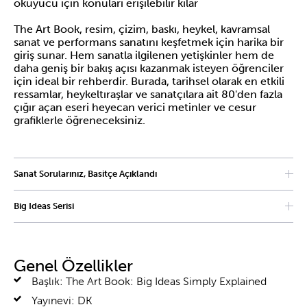
okuyucu için konuları erişilebilir kılar
The Art Book, resim, çizim, baskı, heykel, kavramsal
sanat ve performans sanatını keşfetmek için harika bir
giriş sunar. Hem sanatla ilgilenen yetişkinler hem de
daha geniş bir bakış açısı kazanmak isteyen öğrenciler
için ideal bir rehberdir. Burada, tarihsel olarak en etkili
ressamlar, heykeltıraşlar ve sanatçılara ait 80'den fazla
çığır açan eseri heyecan verici metinler ve cesur
grafiklerle öğreneceksiniz.
Sanat Sorularınız, Basitçe Açıklandı
Bu yeni rehber, Van Gogh, Rembrandt, Klimt, Matisse,
Big Ideas Serisi
Picasso ve daha birçok sanatçının başyapıtlarını ilham
veren fikirleri incelemektedir! Sanat akımlarını
Dünyada milyonlarca kopya satan The Art Book, DK’nin
öğrenmenin zor olduğunu düşündüyseniz, The Art
ödüllü Big Ideas serisinin bir parçasıdır. Bu seri, çarpıcı
Book temel bilgileri net ve anlaşılır bir şekilde sunar.
grafikler ve etkileyici yazılar kullanarak büyük konuları
Konu başlıkları, teknikler, kullanılan malzemeler
Genel Özellikler
kolayca anlaşılır hale getirir.
hakkında bilgi edinirken büyük eserlerin arkasındaki
Başlık: The Art Book: Big Ideas Simply Explained
yetenekli sanatçılar hakkında detaylı bilgiler edinmek
için üstün zihin haritaları ve adım adım özetlerden
Yayınevi: DK