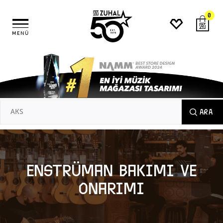
0
MENÜ
ARA
Enstrüman Bakımı ve
Onarımı