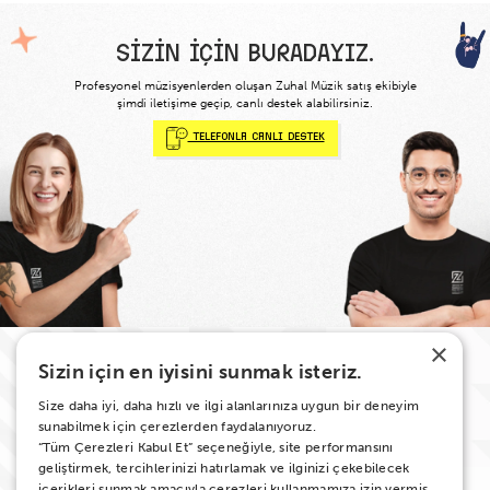
SİZİN İÇİN BURADAYIZ.
Profesyonel müzisyenlerden oluşan Zuhal Müzik satış ekibiyle
şimdi iletişime geçip, canlı destek alabilirsiniz.
Telefonla canlı destek
×
Sizin için en iyisini sunmak isteriz.
AYRINTILI BİLGİ VE DESTEK İÇİN;
Size daha iyi, daha hızlı ve ilgi alanlarınıza uygun bir deneyim
sunabilmek için çerezlerden faydalanıyoruz.
“Tüm Çerezleri Kabul Et” seçeneğiyle, site performansını
info@zuhalmuzik.com
geliştirmek, tercihlerinizi hatırlamak ve ilginizi çekebilecek
içerikleri sunmak amacıyla çerezleri kullanmamıza izin vermiş