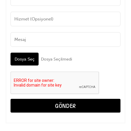
Hizmet (Opsiyonel)
Mesaj
Dosya Seç
Dosya Seçilmedi
GÖNDER