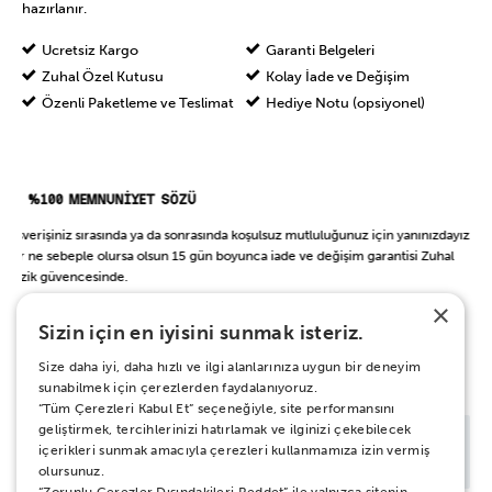
hazırlanır.
Ücretsiz Kargo
Garanti Belgeleri
Zuhal Özel Kutusu
Kolay İade ve Değişim
Özenli Paketleme ve Teslimat
Hediye Notu (opsiyonel)
%100 MEMNUNİYET SÖZÜ
Alışverişiniz sırasında ya da sonrasında koşulsuz mutluluğunuz için yanınızdayız.
Her ne sebeple olursa olsun 15 gün boyunca iade ve değişim garantisi Zuhal
Müzik güvencesinde.
×
Sizin için en iyisini sunmak isteriz.
BAŞKA BİR ŞEY Mİ ARIYORSUN?
Size daha iyi, daha hızlı ve ilgi alanlarınıza uygun bir deneyim
sunabilmek için çerezlerden faydalanıyoruz.
“Tüm Çerezleri Kabul Et” seçeneğiyle, site performansını
geliştirmek, tercihlerinizi hatırlamak ve ilginizi çekebilecek
içerikleri sunmak amacıyla çerezleri kullanmamıza izin vermiş
olursunuz.