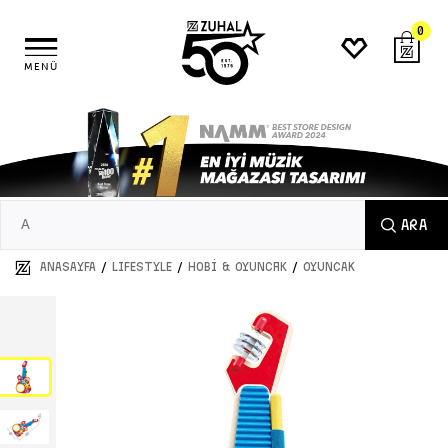
0
MENÜ
ARA
/
/
/
ANASAYFA
LIFESTYLE
Hobi & Oyuncak
OYUNCAK