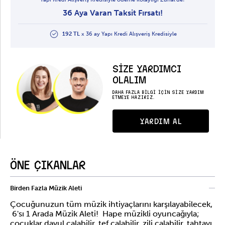
36 Aya Varan Taksit Fırsatı!
192 TL
x 36 ay Yapı Kredi Alışveriş Kredisiyle
SİZE YARDIMCI
OLALIM
DAHA FAZLA BİLGİ İÇİN SİZE YARDIM
ETMEYE HAZIRIZ.
YARDIM AL
ÖNE ÇIKANLAR
Birden Fazla Müzik Aleti
Çocuğunuzun tüm müzik ihtiyaçlarını karşılayabilecek,
6'sı 1 Arada Müzik Aleti! Hape müzikli oyuncağıyla;
çocuklar davul çalabilir, tef çalabilir, zili çalabilir, tahtayı