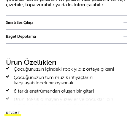
çizebilir, topa vurabilir ya da ksilofon çalabilir.
Sınırlı Ses Çıkışı
Ses çıkış seviyesi, küçük çocuğunuzun kulaklarını
Baget Depolama
korumak için tasarlanmıştır. Ses çıkışını kısıtlamak için
tasarlanmış orta seviye ses düzeyi, hassas genç kulaklar
Gitar şeklindeki oyuncak enstrüman, zıt renklere ve
için güvenlidir.
güçlü grafiklere sahiptir. Dahili bir tutucu, bagetlerin
kaybolmasını önler.
Ürün Özellikleri
Çocuğunuzun içindeki rock yıldız ortaya çıksın!
Çocuğunuzun tüm müzik ihtiyaçlarını
karşılayabilecek bir oyuncak.
6 farklı enstrümandan oluşan bir gitar!
Ürün, toksik olmayan yüzeyler ve çocuklar için
güvenli malzemelerden üretilmiştir.
Uluslararası güvenlik ve kalite standartlarına uygun,
DEVAMI
sürdürülebilirlik taahhüdü ile yapılmıştır.
Pil gerektirmez.