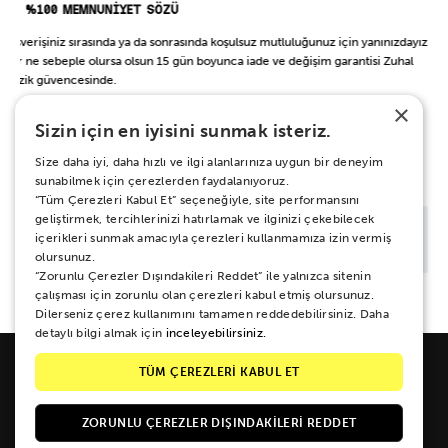
%100 MEMNUNİYET SÖZÜ
Alışverişiniz sırasında ya da sonrasında koşulsuz mutluluğunuz için yanınızdayız.
Her ne sebeple olursa olsun 15 gün boyunca iade ve değişim garantisi Zuhal
Müzik güvencesinde.
×
Sizin için en iyisini sunmak isteriz.
BAŞKA BİR ŞEY Mİ ARIYORSUN?
Size daha iyi, daha hızlı ve ilgi alanlarınıza uygun bir deneyim
sunabilmek için çerezlerden faydalanıyoruz.
“Tüm Çerezleri Kabul Et” seçeneğiyle, site performansını
geliştirmek, tercihlerinizi hatırlamak ve ilginizi çekebilecek
içerikleri sunmak amacıyla çerezleri kullanmamıza izin vermiş
olursunuz.
“Zorunlu Çerezler Dışındakileri Reddet” ile yalnızca sitenin
çalışması için zorunlu olan çerezleri kabul etmiş olursunuz.
Dilerseniz çerez kullanımını tamamen reddedebilirsiniz. Daha
detaylı bilgi almak için
inceleyebilirsiniz.
TÜM ÇEREZLERİ KABUL ET
ZORUNLU ÇEREZLER DIŞINDAKILERI REDDET
Galipdede Cad. No: 33 Tünel / Beyoğlu / İSTANBUL