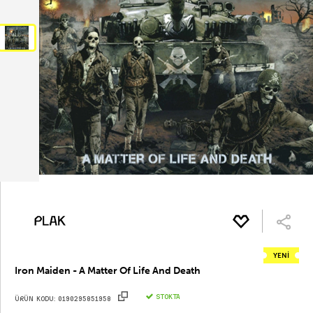
YENİ
Iron Maiden - A Matter Of Life And Death
STOKTA
ÜRÜN KODU:
0190295851958