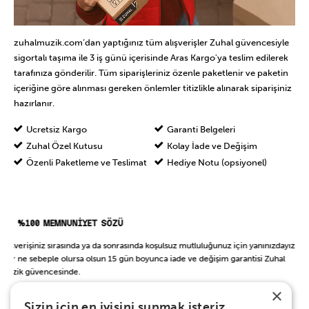
zuhalmuzik.com’dan yaptığınız tüm alışverişler Zuhal güvencesiyle
sigortalı taşıma ile 3 iş günü içerisinde Aras Kargo'ya teslim edilerek
tarafınıza gönderilir. Tüm siparişleriniz özenle paketlenir ve paketin
içeriğine göre alınması gereken önlemler titizlikle alınarak siparişiniz
hazırlanır.
Ücretsiz Kargo
Garanti Belgeleri
Zuhal Özel Kutusu
Kolay İade ve Değişim
Özenli Paketleme ve Teslimat
Hediye Notu (opsiyonel)
%100 MEMNUNİYET SÖZÜ
Alışverişiniz sırasında ya da sonrasında koşulsuz mutluluğunuz için yanınızdayız.
Her ne sebeple olursa olsun 15 gün boyunca iade ve değişim garantisi Zuhal
Müzik güvencesinde.
×
Sizin için en iyisini sunmak isteriz.