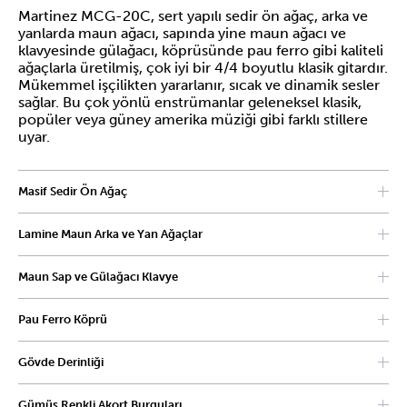
Martinez MCG-20C, sert yapılı sedir ön ağaç, arka ve
yanlarda maun ağacı, sapında yine maun ağacı ve
klavyesinde gülağacı, köprüsünde pau ferro gibi kaliteli
ağaçlarla üretilmiş, çok iyi bir 4/4 boyutlu klasik gitardır.
Mükemmel işçilikten yararlanır, sıcak ve dinamik sesler
sağlar. Bu çok yönlü enstrümanlar geleneksel klasik,
popüler veya güney amerika müziği gibi farklı stillere
uyar.
Masif Sedir Ön Ağaç
Zengin ve sıcak ses tonları sunarak her akor ve nota için
Lamine Maun Arka ve Yan Ağaçlar
derinlik kazandırır.
Sesin sıcaklığını ve derinliğini artırarak daha dinamik bir
Maun Sap ve Gülağacı Klavye
çalım deneyimi sağlar.
Çalma konforunu artırarak akıcı bir deneyim sunar.
Pau Ferro Köprü
Enstrümanın akustik özelliklerini optimize eder.
Gövde Derinliği
95 mm ile 102 mm arasındaki gövde derinliği, akustik
Gümüş Renkli Akort Burguları