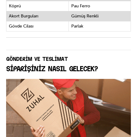
basınç, sap üzerinde büyük bir gerilim yaratır. Truss rod,
Köprü
Pau Ferro
bu gerilimi dengeleyerek sapın sağlam kalmasına
Akort Burguları
Gümüş Renkli
yardımcı olur.
Gövde Cilası
Parlak
GÖNDERİM VE TESLİMAT
SİPARİŞİNİZ NASIL GELECEK?