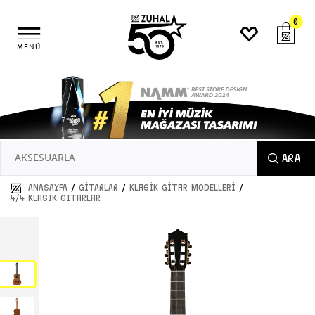
0
MENÜ
ARA
/
/
/
ANASAYFA
GİTARLAR
Klasik Gitar Modelleri
4/4 Klasik Gitarlar