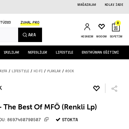
MAĞAZALAR
KOLAY İADE
STÜDYO
ZUHAL PRO
0
ARA
HESABIM
WOOOW
SEPETİM
YAYLILAR
NEFESLİLER
LIFESTYLE
ENSTRÜMAN EĞİTİMİ
/
/
/
/
AYFA
LIFESTYLE
HI-FI
PLAKLAR
ROCK
 The Best Of MFÖ (Renkli Lp)
STOKTA
DU:
8697460790507