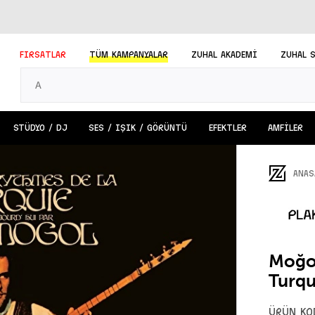
FIRSATLAR
TÜM
KAMPANYALAR
ZUHAL AKADEMİ
ZUHAL 
STÜDYO / DJ
SES / IŞIK / GÖRÜNTÜ
EFEKTLER
AMFİLER
ANAS
Moğol
Turqu
ÜRÜN KO