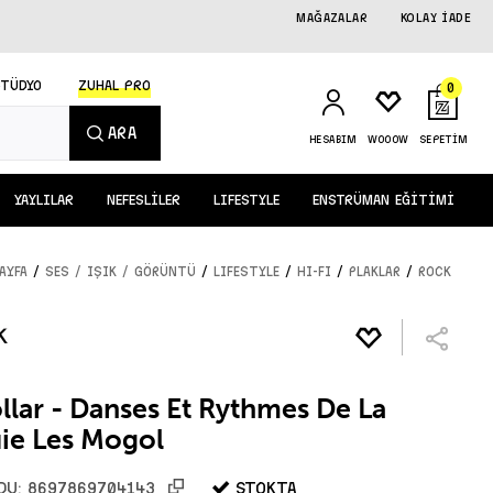
MAĞAZALAR
KOLAY İADE
STÜDYO
ZUHAL PRO
0
ARA
HESABIM
WOOOW
SEPETİM
YAYLILAR
NEFESLİLER
LIFESTYLE
ENSTRÜMAN EĞİTİMİ
/
/
/
/
/
AYFA
SES / IŞIK / GÖRÜNTÜ
LIFESTYLE
HI-FI
PLAKLAR
ROCK
lar - Danses Et Rythmes De La
ie Les Mogol
STOKTA
DU:
8697869704143