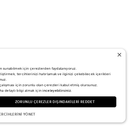
×
eyim sunabilmek için çerezlerden faydalanıyoruz.
ştirmek, tercihlerinizi hatırlamak ve ilginizi çekebilecek içerikleri
nuz.
 çalışması için zorunlu olan çerezleri kabul etmiş olursunuz.
a detaylı bilgi almak için
inceleyebilirsiniz.
ZORUNLU ÇEREZLER DIŞINDAKILERI REDDET
ERCIHLERINI YÖNET