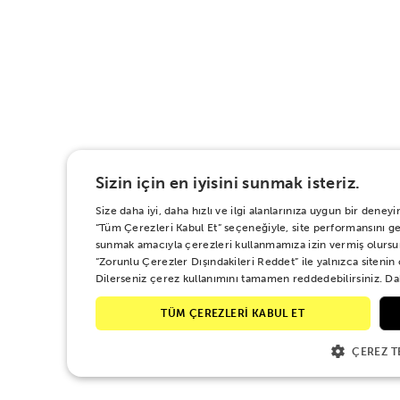
Sizin için en iyisini sunmak isteriz.
Size daha iyi, daha hızlı ve ilgi alanlarınıza uygun bir den
“Tüm Çerezleri Kabul Et” seçeneğiyle, site performansını geli
sunmak amacıyla çerezleri kullanmamıza izin vermiş olursu
“Zorunlu Çerezler Dışındakileri Reddet” ile yalnızca sitenin
Dilerseniz çerez kullanımını tamamen reddedebilirsiniz. Dah
TÜM ÇEREZLERİ KABUL ET
ÇEREZ T