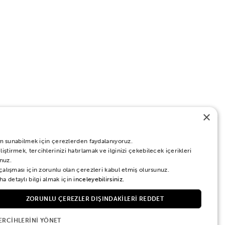
×
eyim sunabilmek için çerezlerden faydalanıyoruz.
ştirmek, tercihlerinizi hatırlamak ve ilginizi çekebilecek içerikleri
nuz.
 çalışması için zorunlu olan çerezleri kabul etmiş olursunuz.
a detaylı bilgi almak için
inceleyebilirsiniz.
ZORUNLU ÇEREZLER DIŞINDAKILERI REDDET
ERCIHLERINI YÖNET