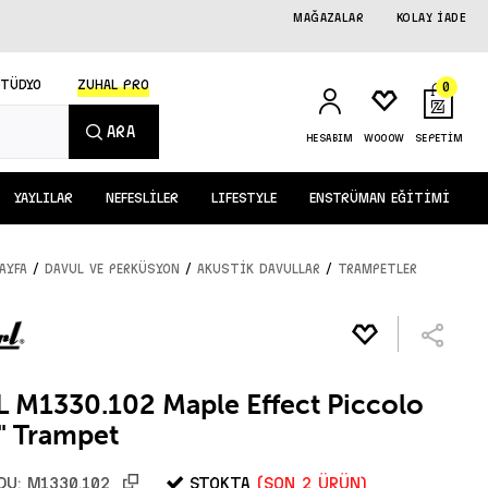
MAĞAZALAR
KOLAY İADE
STÜDYO
ZUHAL PRO
0
ARA
HESABIM
WOOOW
SEPETİM
YAYLILAR
NEFESLİLER
LIFESTYLE
ENSTRÜMAN EĞİTİMİ
/
/
/
AYFA
DAVUL ve PERKÜSYON
AKUSTİK DAVULLAR
TRAMPETLER
 M1330.102 Maple Effect Piccolo
" Trampet
STOKTA
(Son 2 ürün)
DU:
M1330.102