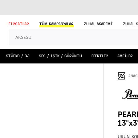
FIRSATLAR
TÜM
KAMPANYALAR
ZUHAL AKADEMİ
ZUHAL 
STÜDYO / DJ
SES / IŞIK / GÖRÜNTÜ
EFEKTLER
AMFİLER
ANAS
PEARL
13"x3
ÜRÜN KO