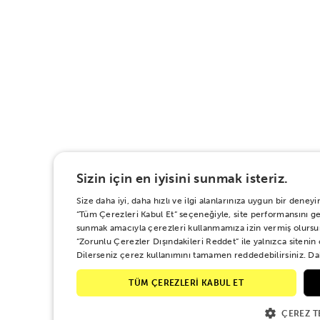
Sizin için en iyisini sunmak isteriz.
Size daha iyi, daha hızlı ve ilgi alanlarınıza uygun bir den
“Tüm Çerezleri Kabul Et” seçeneğiyle, site performansını geli
sunmak amacıyla çerezleri kullanmamıza izin vermiş olursu
“Zorunlu Çerezler Dışındakileri Reddet” ile yalnızca sitenin
Dilerseniz çerez kullanımını tamamen reddedebilirsiniz. Dah
TÜM ÇEREZLERİ KABUL ET
ÇEREZ T