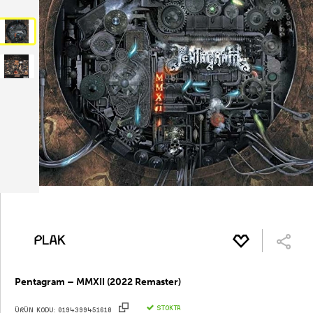
Pentagram – MMXII (2022 Remaster)
STOKTA
ÜRÜN KODU:
0194399451618