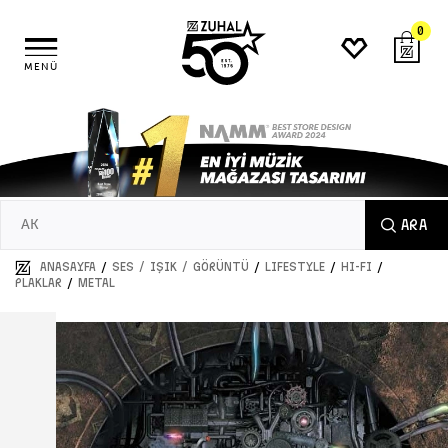
0
MENÜ
ARA
/
/
/
/
ANASAYFA
SES / IŞIK / GÖRÜNTÜ
LIFESTYLE
HI-FI
/
PLAKLAR
METAL