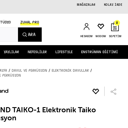
MAĞAZALAR
KOLAY İADE
STÜDYO
ZUHAL PRO
0
ARA
HESABIM
WOOOW
SEPETİM
YAYLILAR
NEFESLİLER
LIFESTYLE
ENSTRÜMAN EĞİTİMİ
/
/
/
AYFA
DAVUL ve PERKÜSYON
ELEKTRONİK DAVULLAR
K PERKÜSYON
D TAIKO-1 Elektronik Taiko
üsyon