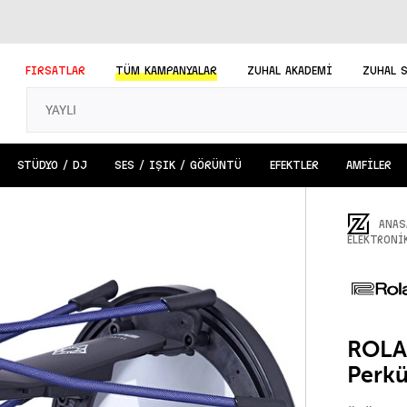
FIRSATLAR
TÜM
KAMPANYALAR
ZUHAL AKADEMİ
ZUHAL 
STÜDYO / DJ
SES / IŞIK / GÖRÜNTÜ
EFEKTLER
AMFİLER
ANAS
ELEKTRONİ
ROLAN
Perk