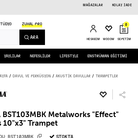
MAĞAZALAR
KOLAY İADE
STÜDYO
ZUHAL PRO
0
ARA
HESABIM
WOOOW
SEPETİM
YAYLILAR
NEFESLİLER
LIFESTYLE
ENSTRÜMAN EĞİTİMİ
/
/
/
AYFA
DAVUL ve PERKÜSYON
AKUSTİK DAVULLAR
TRAMPETLER
 BST103MBK Metalworks "Effect"
s 10"x3" Trampet
STOKTA
DU:
BST103MBK