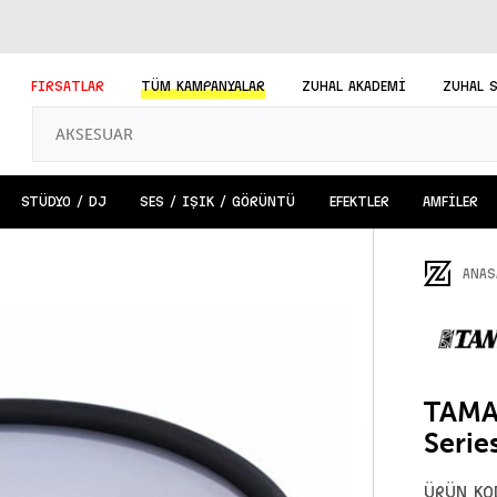
FIRSATLAR
TÜM
KAMPANYALAR
ZUHAL AKADEMİ
ZUHAL 
STÜDYO / DJ
SES / IŞIK / GÖRÜNTÜ
EFEKTLER
AMFİLER
ANAS
TAMA
Serie
ÜRÜN KO