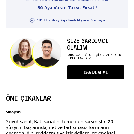
36 Aya Varan Taksit Fırsatı!
101 TL
x 36 ay Yapı Kredi Alışveriş Kredisiyle
SİZE YARDIMCI
OLALIM
DAHA FAZLA BİLGİ İÇİN SİZE YARDIM
ETMEYE HAZIRIZ.
YARDIM AL
ÖNE ÇIKANLAR
Sinopsis
Soyut sanat, Batı sanatını temelden sarsmıştır. 20.
yüzyılın başlarında, net ve tartışmasız formların
egemenliğini reddetmiş ve izleyicilere, geleneksel