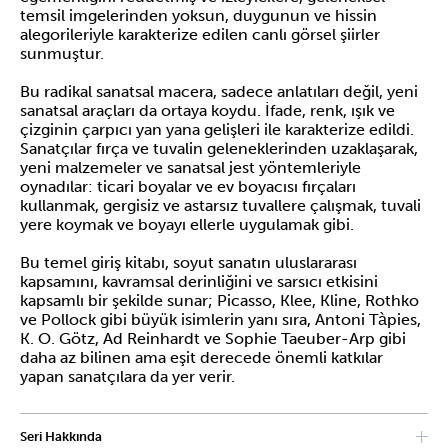
temsil imgelerinden yoksun, duygunun ve hissin
alegorileriyle karakterize edilen canlı görsel şiirler
sunmuştur.
Bu radikal sanatsal macera, sadece anlatıları değil, yeni
sanatsal araçları da ortaya koydu. İfade, renk, ışık ve
çizginin çarpıcı yan yana gelişleri ile karakterize edildi.
Sanatçılar fırça ve tuvalin geleneklerinden uzaklaşarak,
yeni malzemeler ve sanatsal jest yöntemleriyle
oynadılar: ticari boyalar ve ev boyacısı fırçaları
kullanmak, gergisiz ve astarsız tuvallere çalışmak, tuvali
yere koymak ve boyayı ellerle uygulamak gibi.
Bu temel giriş kitabı, soyut sanatın uluslararası
kapsamını, kavramsal derinliğini ve sarsıcı etkisini
kapsamlı bir şekilde sunar; Picasso, Klee, Kline, Rothko
ve Pollock gibi büyük isimlerin yanı sıra, Antoni Tàpies,
K. O. Götz, Ad Reinhardt ve Sophie Taeuber-Arp gibi
daha az bilinen ama eşit derecede önemli katkılar
yapan sanatçılara da yer verir.
Seri Hakkında