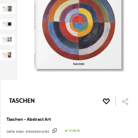
Taschen - Abstract Art
STOKTA
ÜRÜN KODU:
9783836546782