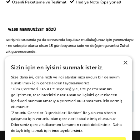
Özenli Paketleme ve Teslimat
Hediye Notu (opsiyonel)
%100 MEMNUNİYET SÖZÜ
Alışverişiniz sırasında ya da sonrasında koşulsuz mutluluğunuz için yanınızdayız.
Her ne sebeple olursa olsun 15 gün boyunca iade ve değişim garantisi Zuhal
Müzik güvencesinde.
×
Sizin için en iyisini sunmak isteriz.
BAŞKA BİR ŞEY Mİ ARIYORSUN?
Size daha iyi, daha hızlı ve ilgi alanlarınıza uygun bir deneyim
sunabilmek için çerezlerden faydalanıyoruz.
“Tüm Çerezleri Kabul Et” seçeneğiyle, site performansını
geliştirmek, tercihlerinizi hatırlamak ve ilginizi çekebilecek
içerikleri sunmak amacıyla çerezleri kullanmamıza izin vermiş
olursunuz.
“Zorunlu Çerezler Dışındakileri Reddet” ile yalnızca sitenin
çalışması için zorunlu olan çerezleri kabul etmiş olursunuz.
Dilerseniz çerez kullanımını tamamen reddedebilirsiniz. Daha
detaylı bilgi almak için
inceleyebilirsiniz.