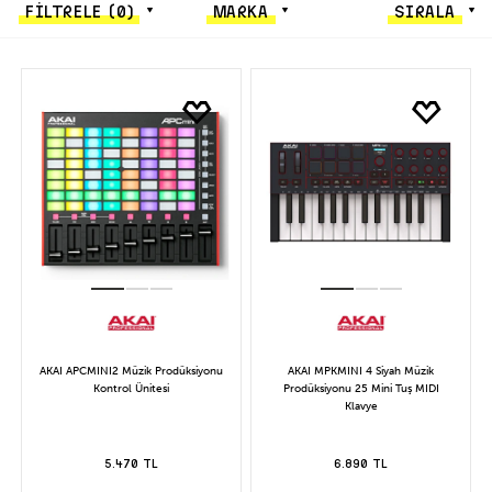
FİLTRELE
(0)
MARKA
SIRALA
AKAI APCMINI2 Müzik Prodüksiyonu
AKAI MPKMINI 4 Siyah Müzik
Kontrol Ünitesi
Prodüksiyonu 25 Mini Tuş MIDI
Klavye
5.470 TL
6.890 TL