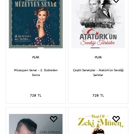
Müzeyyen Senar - 2. Dubleden
Çeşitli Sanatçılar - Atatürk'ün Sevdiği
Sonra
Şarkılar
720 TL
720 TL