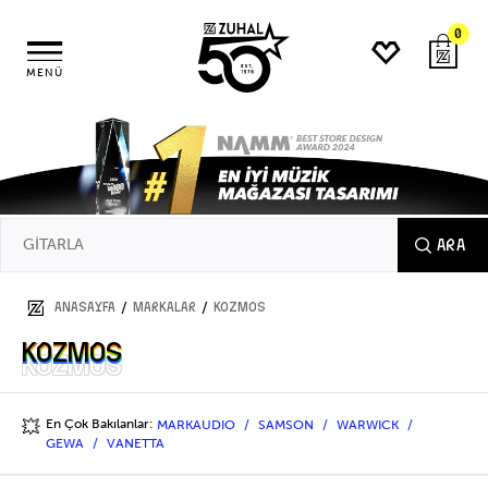
0
MENÜ
ARA
/
/
ANASAYFA
MARKALAR
KOZMOS
KOZMOS
KOZMOS
En Çok Bakılanlar:
MARKAUDIO
SAMSON
WARWICK
💥
GEWA
VANETTA