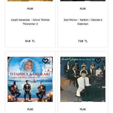
Çeşitli Sanatçılar - Gönül Telimizi
Zeki Müren - Katibim / Üsküdar'a
Titretenler 2
Giderken
640 TL
720 TL