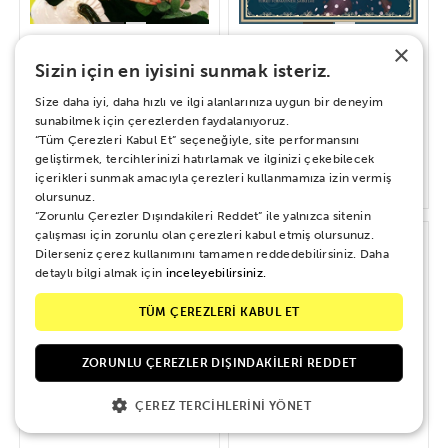
×
Sizin için en iyisini sunmak isteriz.
Bülent Ersoy – Bizim Hikayemiz
Müzeyyen Senar - 2. Dubleden
Size daha iyi, daha hızlı ve ilgi alanlarınıza uygun bir deneyim
Sonra
sunabilmek için çerezlerden faydalanıyoruz.
“Tüm Çerezleri Kabul Et” seçeneğiyle, site performansını
geliştirmek, tercihlerinizi hatırlamak ve ilginizi çekebilecek
içerikleri sunmak amacıyla çerezleri kullanmamıza izin vermiş
700 TL
720 TL
olursunuz.
“Zorunlu Çerezler Dışındakileri Reddet” ile yalnızca sitenin
çalışması için zorunlu olan çerezleri kabul etmiş olursunuz.
Dilerseniz çerez kullanımını tamamen reddedebilirsiniz. Daha
detaylı bilgi almak için
inceleyebilirsiniz.
TÜM ÇEREZLERİ KABUL ET
ZORUNLU ÇEREZLER DIŞINDAKILERI REDDET
ÇEREZ TERCIHLERINI YÖNET