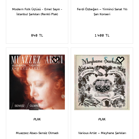
Modern Folk Üçlüsü - Emel Sayın -
Ferdi Özbeğen – Yirminci Sanat Yılı
İstanbul Şarkıları (Renkli Plak)
Şan Konseri
840 TL
1.400 TL
Muazzez Abacı-Sensiz Olmadı
Various Artist – Meyhane Şarkıları