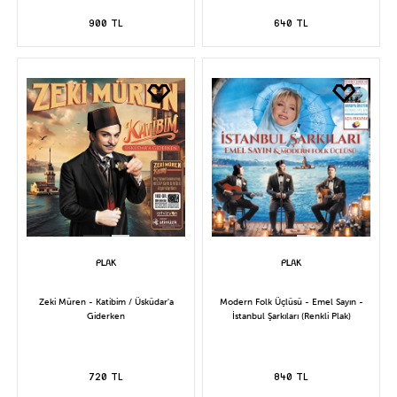
900 TL
640 TL
Zeki Müren - Katibim / Üsküdar'a
Modern Folk Üçlüsü - Emel Sayın -
Giderken
İstanbul Şarkıları (Renkli Plak)
720 TL
840 TL