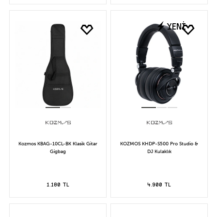
YENİ
Kozmos KBAG-10CL-BK Klasik Gitar
KOZMOS KHDP-S500 Pro Studio &
Gigbag
DJ Kulaklık
1.180 TL
4.900 TL