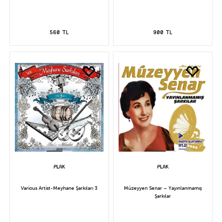
560 TL
900 TL
Various Artist-Meyhane Şarkıları 3
Müzeyyen Senar – Yayınlanmamış
Şarkılar